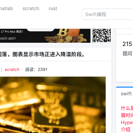
matlab
scratch
rust
关于
215
提问
回落，图表显示市场正进入降温阶段。
目：
scratch
阅读：
2391
swift
什么
展时
Hyp
介绍