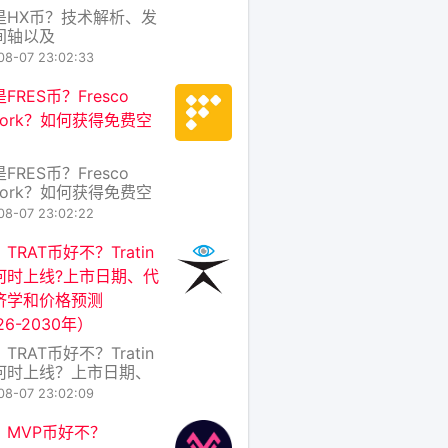
是HX币？技术解析、发
间轴以及
erExchange代币经济学
08-07 23:02:33
 在区块链世界，跨链互
性一直是制约生态繁荣
FRES币？Fresco
心痛点。HX币（全称
work？如何获得免费空
rExchange Coin）正
解决这一难题而诞生的
代币，它驱动着
FRES币？Fresco
rExchange
work？如何获得免费空
 在区块链世界日新月异
08-07 23:02:22
天，各种新项目层出不
中，FRES币 作为
TRAT币好不？Tratin
co Network 生态系统
何时上线?上市日期、代
生代币，正逐渐引起加
济学和价格预测
好者的关注。那么，
26-2030年）
S币究竟是什么？Fresc
TRAT币好不？Tratin
何时上线？上市日期、
经济学和价格预测
08-07 23:02:09
262030年） 一、
AT币是什么？好不好？
：MVP币好不？
T币是Tratin生态系统的