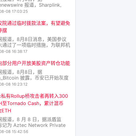
enewswire 报道，Sharplink,
.（纳斯达克股票代码：SBET）和
08-08 17:03:25
xy Digital Inc.（纳斯达克股票代
LXY）联合宣布推出Galaxy
议院通过临时拨款法案，有望避免
link Onchain Yi
停摆
网报道，8月8日消息，美国参议
六通过了一项临时措施，为联邦机
供资金至12月11日，此举旨在避免
08-08 16:38:17
1月中期选举前数周发生灾难性的联
府停摆。另据福克斯新闻报道，本
向部分用户开放美股资产转仓功能
票结果为90票赞成、6票反对，参
网报道，8月8日，据
达琳·格雷厄姆（共和党-南卡罗来
a_Bitcoin 披露，币安已开始灰度
）投
美股资产转仓功能，部分用户可将
08-08 16:23:12
券商持有的美股资产转入币安，也
币安账户内的美股资产转至其他券
ec私有Rollup桥攻击者再转入300
目前该功能尚未全面开放。
H至Tornado Cash，累计混币
枚ETH
报道，8 月 8 日，据派盾监
为 Aztec Network Private
lup Bridge 攻击者的钱包地址再次
08-08 15:42:56