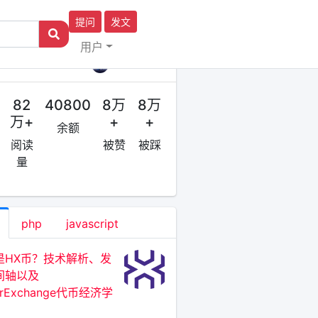
提问
发文
用户
作者
区块链原理
82
40800
8万
8万
万+
+
+
余额
阅读
被赞
被踩
量
php
javascript
是HX币？技术解析、发
间轴以及
erExchange代币经济学