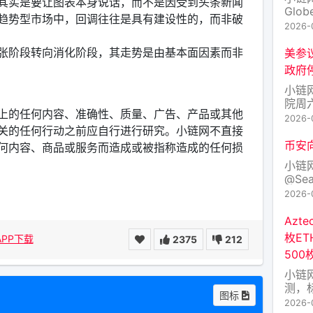
，这其实是要让图表本身说话，而不是因受到头条新闻
Glob
趋势型市场中，回调往往是具有建设性的，而非破
Inc
2026-
Gala
码：G
张阶段转向消化阶段，其走势是由基本面因素而非
美参
Sharp
政府
小链
院周
上的任何内容、准确性、质量、广告、产品或其他
构提
2026-
在1
关的任何行动之前应自行进行研究。小链网不直接
邦政
币安
何内容、商品或服务而造成或被指称造成的任何损
次投
小链
议员
@Se
纳州
开放
2026-
其他
可将
Azt
商。
枚ET
APP下载
2375
212
500
小链网
测，标记
图标
Rol
2026-