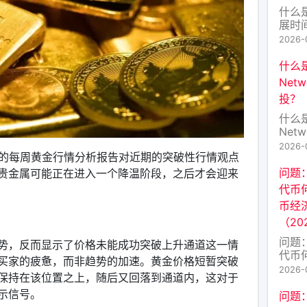
什么
展时
Hyp
2026-
介绍
操作
什么是
的核
Net
Hype
投？
是为
原生
什么是
Hype
Net
投？
2026-
一份新的每周黄金行情分析报告对近期的突破性行情观点
的今
穷。其
问题：
贵金属可能正在进入一个降温阶段，之后才会迎来
Fres
代币
的原
币经
密爱
（20
FRE
问题：
势，反而显示了价格未能成功突破上升通道这一情
代币
买家的疲惫，而非趋势的加速。黄金价格短暂突破
代币
2026-
保持在该位置之上，随后又回落到通道内，这对于
（20
示信号。
TR
问题
TRA