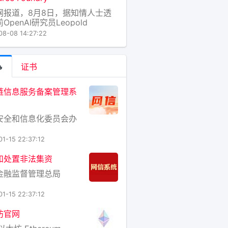
径，因为摆在
网报道，8月8日，据知情人士透
OpenAI研究员Leopold
henbrenner管理的对冲基金
08-08 14:27:22
ational Awareness在濒临倒闭几
进行的一笔神秘4亿美元投资，对
片制造初创公司Source

证书
ndry。此前
链信息服务备案管理系
安全和信息化委员会办
01-15 22:37:12
和处置非法集资
金融监督管理总局
01-15 22:37:12
坊官网