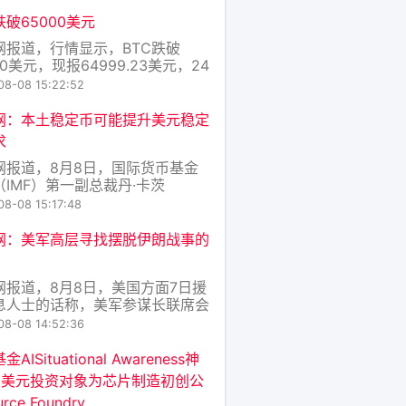
rnado Cash 存入 300 枚 ETH，
 57.2 万美元。 截至目前，该攻
跌破65000美元
已累计向 T
网报道，行情显示，BTC跌破
00美元，现报64999.23美元，24
涨幅达到1.01%，行情波动较大，
08-08 15:22:52
好风险控制。
网：本土稳定币可能提升美元稳定
求
网报道，8月8日，国际货币基金
（IMF）第一副总裁丹·卡茨
anKatz）表示，旨在降低对美元稳
08-08 15:17:48
依赖的本土稳定币，可能反而加速
转向美元稳定币。 卡茨指出，当
网：美军高层寻找摆脱伊朗战事的
稳定币与美元稳定币运行在相同区
基础设施上时，用户可以通过去中
网报道，8月8日，美国方面7日援
交易平台
息人士的话称，美军参谋长联席会
席丹·凯恩在寻找摆脱伊朗战事的
08-08 14:52:36
。消息称，三位知情人士透露，过
周，美军参谋长联席会议主席丹·
AISituational Awareness神
私下向特朗普的其他高级顾问明确
亿美元投资对象为芯片制造初创公
，美国需要找到一条摆脱伊朗战事
rce Foundry