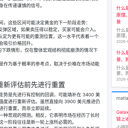
新月
身在传递谨慎的信号。
出不
什么
符号
原理
为小
景
间，这些区间可能决定黄金的下一阶段走势：
正逐
字艺
的反弹区域，如果卖压得以稳定，买家可能会介入。
什么
AZ
原理
被认定为更有可能的重测位置，这一水平代表着一个
景 
2026-
会吸引价格回升。
式增
度的下跌情形，仅在整体宏观结构彻底崩溃的情况下
界的
什么是
链”（
景、
块链
是作为基于概率的参考点，取决于价格在市场动能
什么是
EP
景、
野。
区块
的核
2026-
重新评估前先进行重置
天，
穷。L
势是先进行有控制的回调，可能填补在 3400 美
Lif
matl
境译
度进行重新评估。虽然直接向 3900 美元推进仍
指代
进行重置，而非立即延续。
通常
Gala
一种悲观的预测。相反，它表明市场在经历了长时
“生
链上收
慈
这一阶段往往是新一轮上涨所必需的。
小链