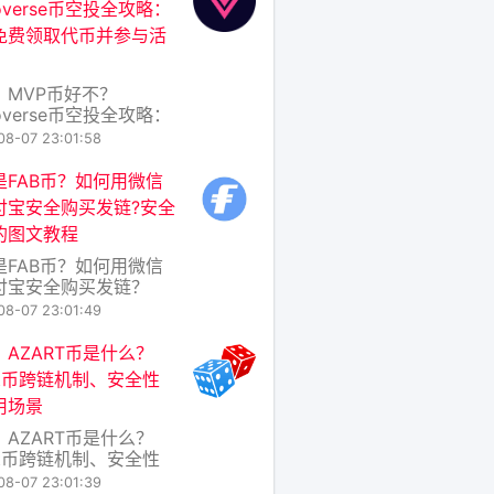
roverse币空投全攻略：
代币，旨在为去中心化
免费领取代币并参与活
存储与AI推理网络提供
。简单来说，Tratin
标是
：MVP币好不？
roverse币空投全攻略：
免费领取代币并参与活
08-07 23:01:58
在加密货币的世界里，空
irdrop）一直是吸引用
是FAB币？如何用微信
注新项目的热门方式。
付宝安全购买​发链?安全
Microverse项目推出
的图文教程
VP币空投活动引起了不
论。那么，MVP币到底
是FAB币？如何用微信
好？普
付宝安全购买发链？
安全购买图文教程 随着
08-07 23:01:49
链技术的普及，越来越
人开始接触数字货币。
：AZART币是什么？
比特币、以太坊等主流
rt币跨链机制、安全性
，一些新兴项目也逐渐
用场景
大众视野，其中就包括
B币（即发链的原生代
：AZART币是什么？
。本文将为你介绍FAB
rt币跨链机制、安全性
基本概念
用场景 在区块链世界日
08-07 23:01:39