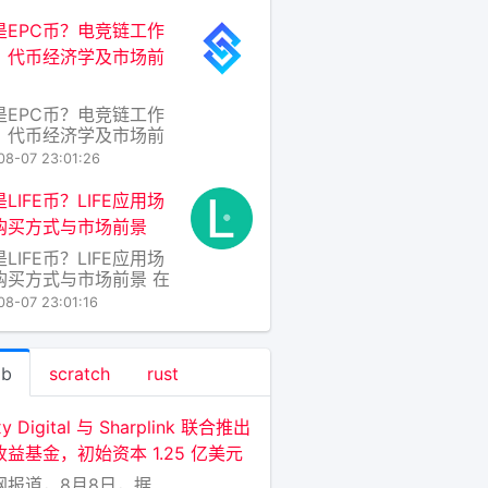
异的今天，各类代币层
穷，而AZART币（代币
是EPC币？电竞链工作
：AZART）作为一个较
、代币经济学及市场前
众但定位明确的项目，
渐引起加密爱好者与数
术圈的关注。要理解
是EPC币？电竞链工作
ART，不能只看其价格
、代币经济学及市场前
随着电子竞技产业的爆发
08-07 23:01:26
长，传统金融与游戏世
边界正被一种名为“电竞
LIFE币？LIFE应用场
Esports Chain）的区
购买方式与市场前景
项目打破，其原生代币
LIFE币？LIFE应用场
C币也随之进入大众视
购买方式与市场前景 在
EPC币是电竞链生态中
链技术日新月异的今
心价值载体，旨
08-07 23:01:16
各类加密资产层出不
IFE币（全称
eCoin，或随具体项目语
ab
scratch
rust
为“生命币”）并非单一
某一种固定币种，而是
被用于命名那些聚焦于
xy Digital 与 Sharplink 联合推出
命质量、健康数据、公益
益基金，初始资本 1.25 亿美元
网报道，8月8日，据