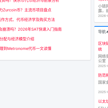
好投资吗？快乐币代币经济与前景分析
的途
小链
Zurcoin币？主流币项目盘点
露，前
Asc
2026-
h运作方式、代币经济学及购买方法
Situ
天后
象是芯
崩溃吗？2026年SAT快速入门指南
导航
Fou
币分配与经济模型介绍
区块
到Metronome代币一文读懂
统
网络
公室
2025-
防范
国家
2025-
以太