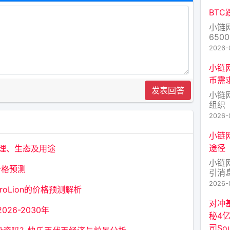
向 To
价值约
BTC
击者
小链
650
小时
2026-
请做
小链
币需
发表回答
小链
组织
（D
2026-
定币
用户
小链
本土
途径
原理、生态及用途
块链
小链
心化
年价格预测
引消
议主
2026-
troLion的价格预测解析
途径
去几
对冲基金
26-2030年
凯恩
秘4
表示
司Sou