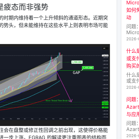
Mic
是疲态而非强势
原生
如何
数据
动
的时期内维持着一个上升倾斜的通道形态。近期突
激励层
的目
的势头，但未能维持在这些水平上则表明市场可能
问题
Mic
如何
2026-
动 
投（A
什么
户关
或支
最近，
购买
的M
少讨
什么
好不
或支
——
2026-
区块
多的
问题
除了
Aza
币种
与应
进入
FA
问题
币）
Aza
往会在盘整或修正性回调之前出现，这使得价格能
币的
与应
2026-
一步上涨。EGRAG 的解读更注重图表的结构而