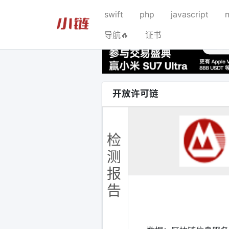
swift
php
javascript
导航🔥
证书
开放许可链
检
测
报
告