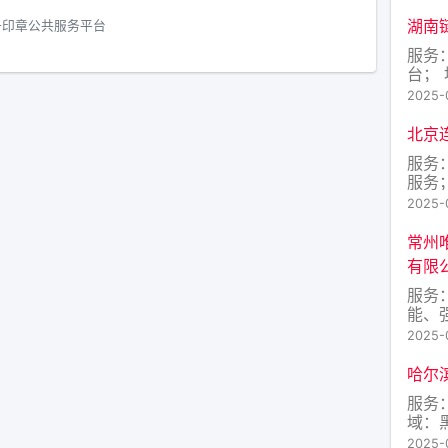
湖南
子印章公共服务平台
服务
台；
娄星
2025-
北京
服务：
服务
区
2025-
常州
有限
服务
能、
务平
2025-
州市
哈尔
服务
域：
2025-