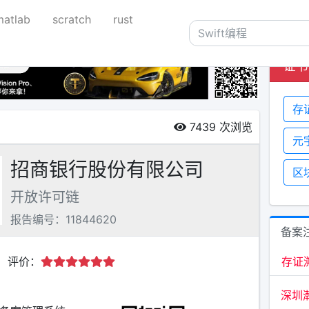
matlab
scratch
rust
证书
存
7439
次浏览
元
招商银行股份有限公司
区
开放许可链
报告编号：11844620
备案
评价：
存证
深圳