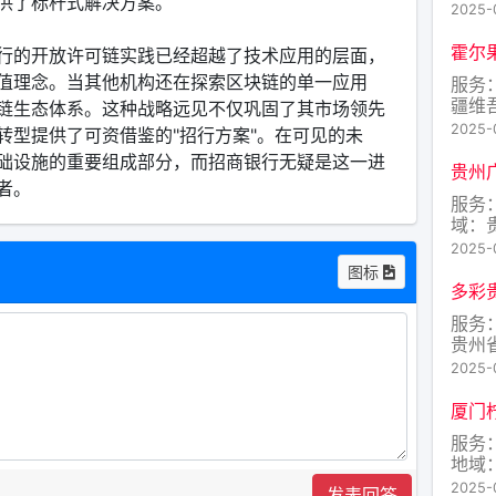
供了标杆式解决方案。
2025-
霍尔
行的开放许可链实践已经超越了技术应用的层面，
值理念。当其他机构还在探索区块链的单一应用
服务
疆维
链生态体系。这种战略远见不仅巩固了其市场领先
尔果
2025-
转型提供了可资借鉴的"招行方案"。在可见的未
础设施的重要组成部分，而招商银行无疑是这一进
贵州
者。
服务
域：
2025-
图标
多彩
服务
贵州
2025-
厦门
服务
地域
软件
2025-
发表回答