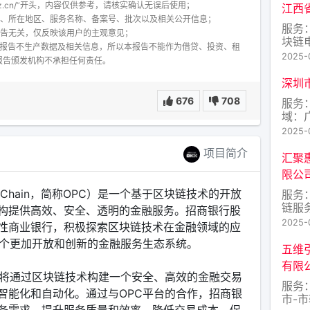
finanz.cn/”开头，内容仅供参考，请核实确认无误后使用；
江西
称、所在地区、服务名称、备案号、批次以及相关公开信息；
服务
报告无关，仅反映该用户的主观意见；
块链
本报告不生产数据及相关信息，所以本报告不能作为借贷、投资、租
台；
2025-
报告颁发机构不承担任何责任。
青云
深圳
676
708
服务：
域：
2025-
项目简介
汇聚
限公
ion Chain，简称OPC）是一个基于区块链技术的开放
服务
链服
构提供高效、安全、透明的金融服务。招商银行股
查询
2025-
性商业银行，积极探索区块链技术在金融领域的应
市-
一个更加开放和创新的金融服务生态系统。
五维
有限
行将通过区块链技术构建一个安全、高效的金融交易
服务
智能化和自动化。通过与OPC平台的合作，招商银
市-
务需求，提升服务质量和效率，降低交易成本，促