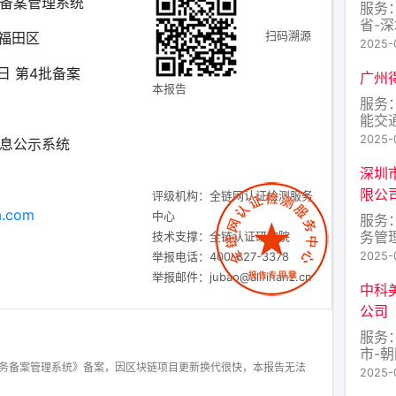
备案管理系统
服务
省-
扫码溯源
-福田区
2025-0
0日 第4批备案
广州
本报告
服务
能交
域：
2025-
息公示系统
深圳
限公
评级机构：全链网认证检测服务
a.com
中心
服务
务管
技术支撑：全链认证研究院
省-
举报电话：400-827-3378
2025-
举报邮件：jubao@allfinanz.cn
中科
公司
服务
市-
服务备案管理系统》备案，因区块链项目更新换代很快，本报告无法
2025-