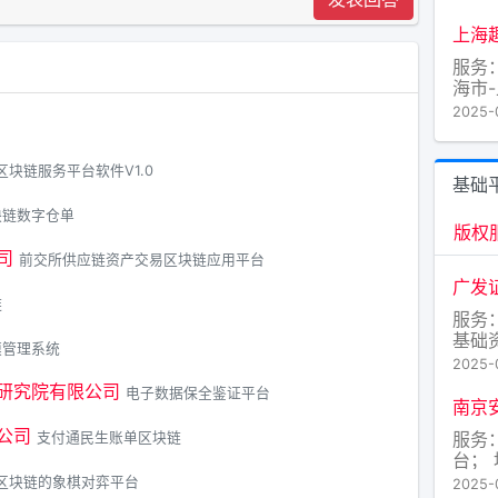
上海
服务
海市
2025-
区块链服务平台软件V1.0
基础
块链数字仓单
版权
司
前交所供应链资产交易区块链应用平台
广发
链
服务
基础
模管理系统
点；
2025-
黄埔
研究院有限公司
电子数据保全鉴证平台
南京
公司
服务：
支付通民生账单区块链
台；
雨花
区块链的象棋对弈平台
2025-