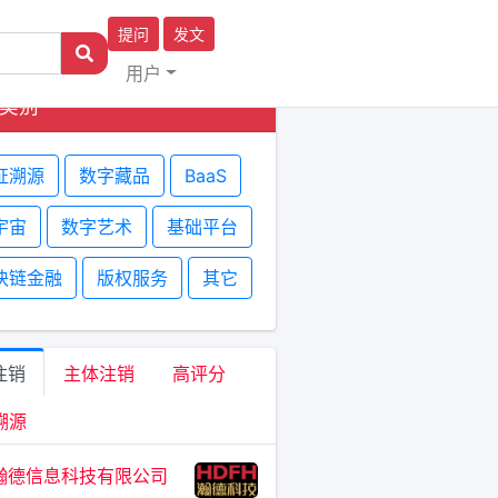
提问
发文
用户
类别
证溯源
数字藏品
BaaS
宇宙
数字艺术
基础平台
块链金融
版权服务
其它
注销
主体注销
高评分
溯源
瀚德信息科技有限公司