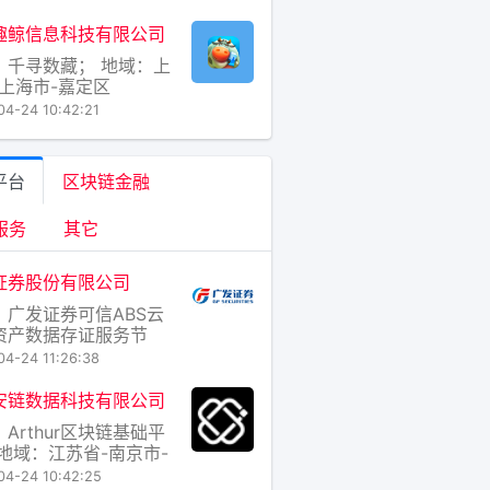
趣鲸信息科技有限公司
：千寻数藏； 地域：上
-上海市-嘉定区
04-24 10:42:21
平台
区块链金融
服务
其它
证券股份有限公司
：广发证券可信ABS云
资产数据存证服务节
 地域：广东省-广州市-
04-24 11:26:38
区
安链数据科技有限公司
Arthur区块链基础平
 地域：江苏省-南京市-
台区
04-24 10:42:25