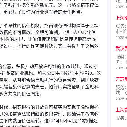
域：
创了银行业务创新的新纪元。这一战略举措不仅体
2025-
，更彰显了其作为行业领军者的责任担当。
上海
了革命性的信任机制。招商银行通过构建基于区块
服务：
市-
数据的不可篡改、全程可追溯。这种"去中心化信
2025-
介机构的局限，让价值传递如同信息传递般高效透
场景中，招行的许可链解决方案显著提升了交易效
武汉
服务
务；
"的智慧，积极推动开放许可链的生态共建。通过标
2025-
，招行邀请同业机构、科技公司共同参与生态建设。这
江苏
应用：从智能合约自动执行的贸易融资，到区块链
闪耀着集体智慧的光芒。招行用实践证明了金融科
服务
域：
多方共赢的价值网络。
2025-
时代，招商银行的开放许可链架构实现了隐私保护
上海
进的加密算法和精细的权限管理，既确保了敏感数
服务
提下的数据价值流转。这种"可用不可见"的数据处