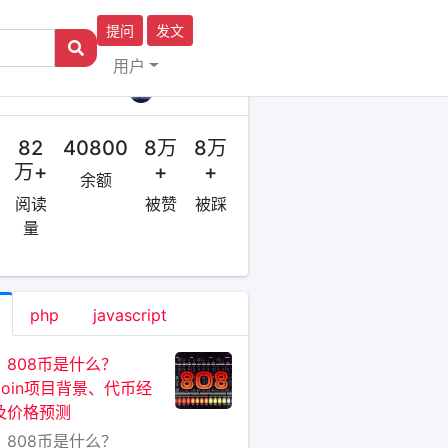
提问
发文
用户
作者
区块链原理
82
40800
8万
8万
万+
+
+
余额
阅读
被赞
被踩
量
php
javascript
：808币是什么？
Coin项目背景、代币经
及价格预测
：808币是什么？