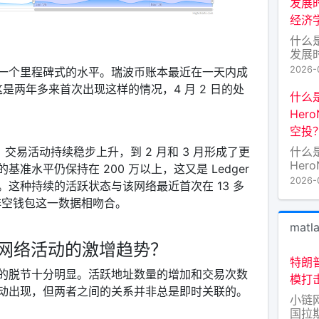
发展时
众蓝筹
经济
的标
好”
什么
将其
发展时
经济
2026-
一个里程碑式的水平。瑞波币账本最近在一天内成
与技术
这是两年多来首次出现这样的情况，4 月 2 日的处
Bloc
什么
Tok
Her
的原
空投
太坊
（后
什么
，交易活动持续稳步上升，到 2 月和 3 月形成了更
Her
准水平仍保持在 200 万以上，这又是 Ledger
空投
2026-
这种持续的活跃状态与该网络最近首次在 13 多
异的
个非空钱包这一数据相吻合。
穷，而
Her
matl
注的
的代
上网络活动的激增趋势？
力于
特朗
络的
的脱节十分明显。活跃地址数量的增加和交易次数
模打击
用通
动出现，但两者之间的关系并非总是即时关联的。
小链
国拉