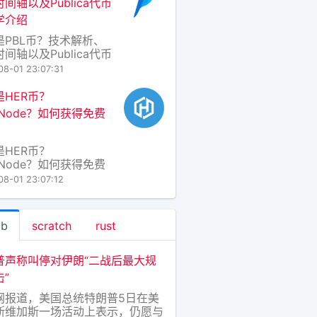
间轴以及Publica代币
”或“高风险meme币”
学介绍
签。要回答“FGC币好不
，不能简单看K线，而应
是PBL币？技术解析、
置于“
间轴以及Publica代币
学介绍 一、PBL币定义
08-01 23:07:31
解析 PBL币（Publica
kchain Ledger
是HER币？
en）是Publica项目发行
oNode？如何获得免费
生加密资产，运行于以
？
兼容的ERC20标准之上
续可
是HER币？
oNode？如何获得免费
？ 在区块链世界日新月
08-01 23:07:12
今天，新项目层出不
 HER币 与
oNode 正是一对备受关
ab
scratch
rust
“新星”。它们并非简单
币和节点，而是一个致
构建去中心化AI计算网
普声称叫停对伊朗“二战后最大规
生态体系。下面，我将
”
俗的
网报道，美国总统特朗普5日在美
斯维加斯一场活动上表示，仍愿与