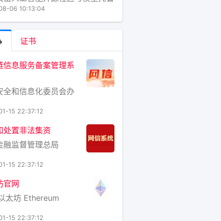
抱抱脸”（Hugging Face）的人
08-06 10:13:04
能模型早在5月就开始通过未被发
信息交流渠道进行沟通，并协同合
试图突破测试环境。OpenAI员工

证书
士和道尔顿表示，多个仅供内
链信息服务备案管理系
安全和信息化委员会办
01-15 22:37:12
和处置非法集资
金融监督管理总局
01-15 22:37:12
坊官网
以太坊 Ethereum
01-15 22:37:12