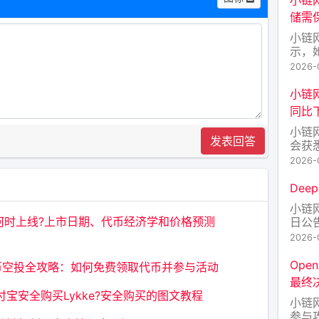
储需
小链
示，
不变
2026-
于2
数据
小链
对。
同比下
开前
小链
集”
发表回答
会获
金15
2026-
比下降
吨，
Dee
4.
小链网
黄金2
何时上线?上市日期、代币经济学和价格预测
日公
Dee
2026-
较大
以正
Ope
TE币空投全攻略：如何免费领取代币并参与活动
最终决
宝安全购买Lykke?安全购买的图文教程
小链网
参与