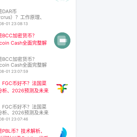
，而是一种代币化的实物
权益凭证，旨在将传统
是DAR币
性较差的资产（
rcrus）？工作原理、
经济学介绍 在区块链技
08-01 23:08:13
新月异的今天，各种去
化应用（DApp）和加
是BCC加密货币？
产层出不穷。DAR币
iscoin Cash全面完整解
币符号：DAR，项目
arcrus）便是一个专
数据存储与账本互操作
是BCC加密货币？
区块链项目。它试图解
iscoin Cash全面完整解
统中心
在加密货币的浩瀚宇宙
08-01 23:07:59
CC（Basiscoin
sh）是一个相对小众但设
：FGC币好不？法国菜
念极具特色的项目。它
分析、2026预测及未来
特币现金（Bitcoin
h，同样简称BCC）——
另一个更知名的分叉
：FGC币好不？法国菜
分析、2026预测及未来
 在加密货币的汪洋大海
08-01 23:07:46
FGC币（假设为某个以
美食”或“法国文化”为概
是PBL币？技术解析、
项目代币）常被冠以“小