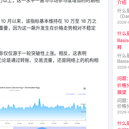
 万以上，这一水平一直与市场参与度增加的时期相
介绍
币”
资产
什么
流动
（Da
10 月以来，该指标基本维持在 10 万至 18 万之
代币
2026-
术日
重要，因为这一飙升发生在价格走势相对不稳定
中心
什么
密资
Bas
（代
释
名：D
非仅仅源于一轮突破性上涨。相反，这表明
注于
什么
性的
长，无论是通过转账、交易流量，还是网络上的机构相
Bas
决传
释 
2026-
中，B
Ca
问题
计理
价格
并非比
展望
Cas
那是
问题
币。
价格
展望
2026-
中，
“法式
什么
念的