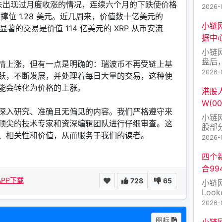
RP 从未出现过月度收涨的情况，连续六个月的下跌使价格
伊朗
2026-
准备
支撑位 1.28 美元。近几周来，价值数十亿美元的
军事
小链
著的交易是价值 114 亿美元的 XRP 从币安流
施多
据中
方取
小链
面否
盘后
情上涨，但有一点是明确的：瑞波币不再受链上基
布，
2026-
跃，不断发展，并处理着每日大量的交易，这种使
赛道
能会转化为价格的上涨。
议，
港股人
公司
W(00
占比
深入研究、准确且无偏见的内容。我们严格遵守来
小链
去我
顶尖的技术专家和资深编辑团队进行仔细审查。这
股部分
、相关性和价值，从而服务于我们的读者。
涨超1
2026-
胜宏科
技(0
四个
合99
APP下载
728
65
小链
Loo
个新创
2026-
Bit
值约
图标
小链