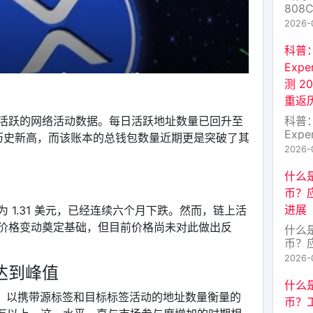
808
济学
2026-
“80
密货
科普
天，一
Expe
（简
测 2
社群
重返
比特
也缺
科普
活跃的网络活动数据。每日活跃地址数量已回升至
Expe
下历史新高，而该账本的总钱包数量近期更是突破了其
测 2
2026-
返历
么？ 
什么是
Poi
币？
货币
进展
 1.31 美元，已经连续六个月下跌。然而，链上活
型”
于某
价格变动奠定基础，但目前价格尚未对此做出反
什么是
币？
进展
2026-
交汇
达到峰值
频词。
什么是
是这
据显示，以携带源标签和目标标签活动的地址数量衡量的
币？
——