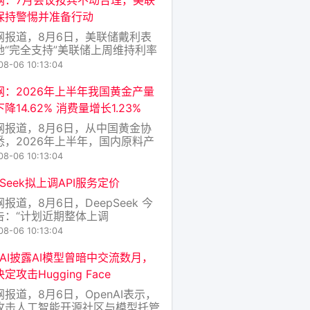
保持警惕并准备行动
网报道，8月6日，美联储戴利表
她“完全支持”美联储上周维持利率
的决定。她称，在通胀水平明显高
08-06 10:13:04
%目标之际，美联储需要收集更多
，以判断未来应采取何种政策应
网：2026年上半年我国黄金产量
戴利表示，在9月货币政策会议召
降14.62% 消费量增长1.23%
，美联储“还有大量信息需要收
网报道，8月6日，从中国黄金协
，以判断当前通胀
悉，2026年上半年，国内原料产
2.908吨，同比减少26.175吨，同
08-06 10:13:04
14.62%；进口原料产金77.080
同比增加3.402吨，同比增长
pSeek拟上调API服务定价
62%。国内原料和进口原料共计生产
报道，8月6日，DeepSeek 今
29.988吨，同
告：“计划近期整体上调
pSeek API 服务的定价，预计涨幅
08-06 10:13:04
，请合理安排您的使用。具体方案
式通知为准。”(金十)
nAI披露AI模型曾暗中交流数月，
定攻击Hugging Face
报道，8月6日，OpenAI表示，
攻击人工智能开源社区与模型托管