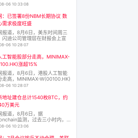
达成协议。特朗普说，美国此前已
08-06 10:33:08
对伊朗发动“二战以来规模最大的
打击”，并且过去数月已对伊朗实
网：已签署8份NBM长期协议 数
次沉重打击。他声称是伊朗请求美
心需求极度旺盛
消袭击、重启谈判。事后，伊朗方
网报道，8月6日，美东时间周三
认了相关表态，
，闪迪公司管理层在财报会上宣
公司已与8家覆盖数据中心、边缘
08-06 10:28:07
的多元化客户达成NBM长期协
2027财年NBM协议供货比特量占
工智能股部分走高，MINIMAX-
总出货比特50%以上，2028财年
100.HK)涨超15%
约三分之二。公司CEO直言：“过
网报道，8月6日，港股人工智能
们只能预
走高，MINIMAX-W(00100.HK)
5%，智谱(02513.HK)涨超9%，
08-06 10:28:07
技(02476.HK)涨超7%，剑桥科
6166.HK)涨超3%。(金十)
新地址建仓总计1540枚BTC，约
40万美元
网报道，8月6日，据
konchain监测，过去三小时内，四
建的钱包从Galaxy Digital和
08-06 10:23:06
Go平台总计接收1540枚比特币（价
9940万美元）。
网：7月会议按兵不动合理，美联