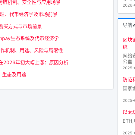
l币跨链机制、安全性与应用场景
平台“
2026-
工智
原理、代币经济学及市场前景
现的
作，
导航
、购买方式与市场前景
华莱
Inpay生态系统及代币经济学
区块
统
ken运作机制、用途、风险与局限性
网络
公室
在2026年初大幅上涨：原因分析
2025-
、生态及用途
防范
国家
2025-
以太
ETH,
2025-