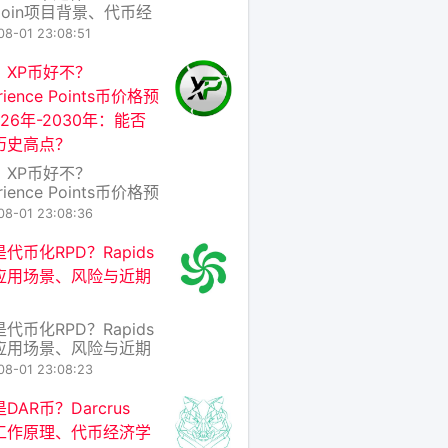
Coin项目背景、代币经
及价格预测 引言：藏在
08-01 23:08:51
8”里的野心与风险 在加
币市场瞬息万变的今
：XP币好不？
个新名字“808Coin”
rience Points币价格预
称808币）近期在部分
026年-2030年：能否
中引发讨论。它既没有
历史高点？
币的“数字黄金”光环，
乏以太坊的智能
：XP币好不？
rience Points币价格预
026年2030年：能否重
08-01 23:08:36
史高点？ 一、XP币是什
XP币（Experience
代币化RPD？Rapids
nts Coin）并非主流加密
应用场景、风险与近期
，而是一个典型的“社区
或“游戏化”代币，常被用
些区块
代币化RPD？Rapids
应用场景、风险与近期
 在区块链与金融科技的
08-01 23:08:23
处，“代币化”已成为高
而RPD（Rapids） 正
DAR币？Darcrus
一浪潮中的新兴项目
工作原理、代币经济学
它并非简单的“加密货