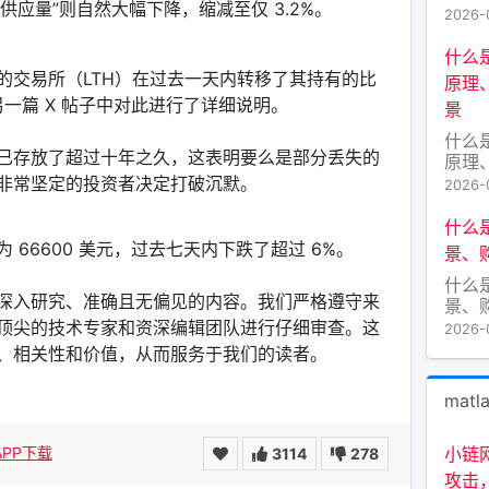
币的
利供应量”则自然大幅下降，缩减至仅 3.2%。
与应
2026-
新月
出不
什么
符号
的交易所（LTH）在过去一天内转移了其持有的比
原理
为小
在另一篇 X 帖子中对此进行了详细说明。
景
正逐
字艺
什么
AZ
已存放了超过十年之久，这表明要么是部分丢失的
原理
景 
非常坚定的投资者决定打破沉默。
2026-
式增
界的
什么是
链”（
66600 美元，过去七天内下跌了超过 6%。
景、
块链
什么是
EP
深入研究、准确且无偏见的内容。我们严格遵守来
景、
野。
区块
的核
顶尖的技术专家和资深编辑团队进行仔细审查。这
2026-
天，
、相关性和价值，从而服务于我们的读者。
穷。L
Lif
matl
境译
指代
通常
小链
APP下载
3114
278
“生
攻击，