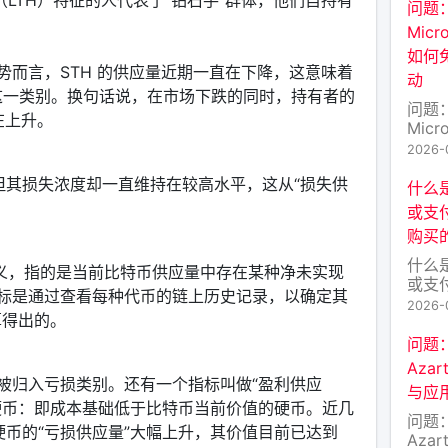
（LTH）特征的人代表了“钻石手”群体，他们自持有
TR
问题
TRA
Mic
原生
如何
数据
势而言，STH 的供应量近期一直在下降，这意味着
动
激励层
 这一类别。换句话说，在市场下跌的同时，持有者的
的目
问题
在上升。
Mic
如何
2026-
动 
，但其损失浓度却一直维持在较高水平，这从“损失供
投（A
什么
户关
或支
最近，
购买
的M
少讨
什么
思义，指的是当前比特币供应量中存在某种净未实现
好不
或支
标是通过查看每种代币的链上历史记录，以确定其
——
2026-
算得出的。
区块
多的
问题
除了
Aza
币种
被归入亏损类别。还有一个指标叫做“盈利供应
与应
进入
硬币：即成本基础低于比特币当前价值的硬币。近几
FA
问题
类硬币的“亏损供应量”大幅上升，其价值目前已达到
币）
Aza