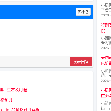
慈
小链网
平台
图标
涉及v
2026-
和vM
发生于
特朗
通过
院
了相关
小链
普将
此前
2026-
乏建
限。
美国
发表回答
已扩
小链
悉，
在接
2026-
癌持
骼，
原理、生态及用途
小链
登饱
压力
（央
年价格预测
小链
出，
troLion的价格预测解析