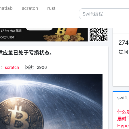
matlab
scratch
rust
关于
274
提问
供应量已处于亏损状态。
目：
scratch
阅读：
2906
swift
什么
展时
Hyp