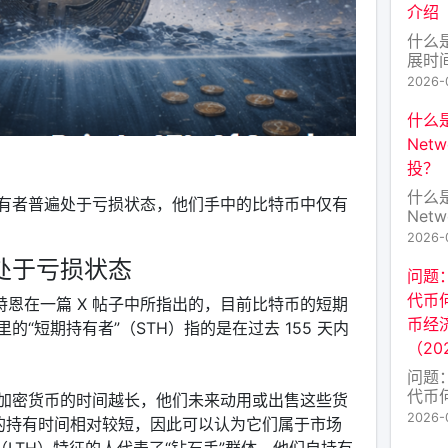
介绍
什么
展时
Hyp
2026-
介绍
操作
什么是
的核
Net
Hype
投？
是为
原生
什么是
有者普遍处于亏损状态，他们手中的比特币中仅有
Hype
Net
投？
2026-
的今
处于亏损状态
穷。其
问题：
Fres
代币
析师马特恩在一篇 X 帖子中所指出的，目前比特币的短期
的原
币经
“短期持有者”（STH）指的是在过去 155 天内
密爱
（20
FRE
问题：
代币
加密货币的时间越长，他们未来动用或出售这些货
代币
2026-
 的持有时间相对较短，因此可以认为它们属于市场
（20