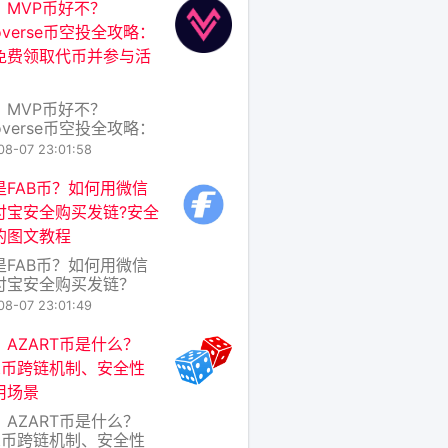
AT币是什么？好不好？
：MVP币好不？
T币是Tratin生态系统的
roverse币空投全攻略：
代币，旨在为去中心化
免费领取代币并参与活
存储与AI推理网络提供
。简单来说，Tratin
标是
：MVP币好不？
roverse币空投全攻略：
免费领取代币并参与活
08-07 23:01:58
在加密货币的世界里，空
irdrop）一直是吸引用
是FAB币？如何用微信
注新项目的热门方式。
付宝安全购买​发链?安全
Microverse项目推出
的图文教程
VP币空投活动引起了不
论。那么，MVP币到底
是FAB币？如何用微信
好？普
付宝安全购买发链？
安全购买图文教程 随着
08-07 23:01:49
链技术的普及，越来越
人开始接触数字货币。
：AZART币是什么？
比特币、以太坊等主流
rt币跨链机制、安全性
，一些新兴项目也逐渐
用场景
大众视野，其中就包括
B币（即发链的原生代
：AZART币是什么？
。本文将为你介绍FAB
rt币跨链机制、安全性