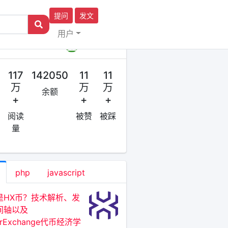
提问
发文
用户
作者
编程小王子
117
142050
11
11
万
万
万
余额
+
+
+
阅读
被赞
被踩
量
php
javascript
是HX币？技术解析、发
间轴以及
erExchange代币经济学