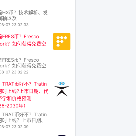
是HX币？技术解析、发
间轴以及
erExchange代币经济学
08-07 23:02:33
 在区块链世界，跨链互
性一直是制约生态繁荣
FRES币？Fresco
心痛点。HX币（全称
work？如何获得免费空
rExchange Coin）正
解决这一难题而诞生的
代币，它驱动着
FRES币？Fresco
rExchange
work？如何获得免费空
 在区块链世界日新月异
08-07 23:02:22
天，各种新项目层出不
中，FRES币 作为
TRAT币好不？Tratin
co Network 生态系统
何时上线?上市日期、代
生代币，正逐渐引起加
济学和价格预测
好者的关注。那么，
26-2030年）
S币究竟是什么？Fresc
TRAT币好不？Tratin
何时上线？上市日期、
经济学和价格预测
08-07 23:02:09
262030年） 一、