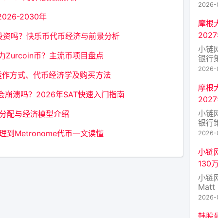
下降
2026-
0.1
26-2030年
预计为
摩根
月以
202
好投资吗？快乐币代币经济与前景分析
7月
小链
缓可
Zurcoin币？主流币项目盘点
银行策
场面
2026-
h运作方式、代币经济学及购买方法
50
在 2
摩根
崩溃吗？2026年SAT快速入门指南
Gu
202
软和
小链
币分配与经济模型介绍
银行策
场面
到Metronome代币一文读懂
2026-
50
在 2
小链
Gu
13
软和
小链网
Matt
时表
2026-
达 
资金大
韩股