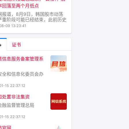
理 100-200 万亿美元资产
率回落至两个月低点
网报道，8月9日，韩国股市动荡
严重阶段可能已经结束，此前历史
售已清除了杠杆头寸，监管限制也
08-09 13:23:41
部分高风险产品的交易大幅下跌。
，韩国股市波动指数跌至两个月来
点，此前6月份曾达到历史高点。

证书
稳定局面得益于强制清算，有助于
未偿保证金债务
链信息服务备案管理系
安全和信息化委员会办
01-15 22:37:12
和处置非法集资
金融监督管理总局
01-15 22:37:12
坊官网