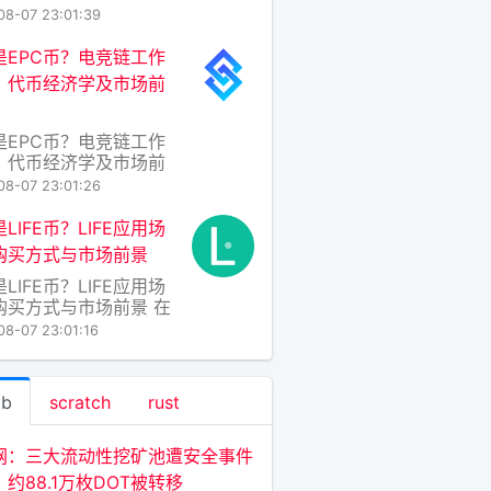
基本概念
用场景 在区块链世界日
08-07 23:01:39
异的今天，各类代币层
穷，而AZART币（代币
是EPC币？电竞链工作
：AZART）作为一个较
、代币经济学及市场前
众但定位明确的项目，
渐引起加密爱好者与数
术圈的关注。要理解
是EPC币？电竞链工作
ART，不能只看其价格
、代币经济学及市场前
随着电子竞技产业的爆发
08-07 23:01:26
长，传统金融与游戏世
边界正被一种名为“电竞
LIFE币？LIFE应用场
Esports Chain）的区
购买方式与市场前景
项目打破，其原生代币
LIFE币？LIFE应用场
C币也随之进入大众视
购买方式与市场前景 在
EPC币是电竞链生态中
链技术日新月异的今
心价值载体，旨
08-07 23:01:16
各类加密资产层出不
IFE币（全称
eCoin，或随具体项目语
ab
scratch
rust
为“生命币”）并非单一
某一种固定币种，而是
被用于命名那些聚焦于
网：三大流动性挖矿池遭安全事件
命质量、健康数据、公益
约88.1万枚DOT被转移