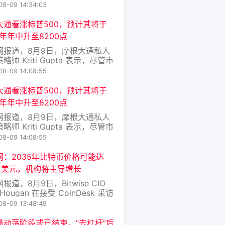
0.4%后，预计7月将环比上涨
08-09 14:34:03
%。剔除燃料和食品的核心CPI月率
0.2%，年率预计为2.5%，为2
大通看涨标普500，预计其将于
来的最小同比涨幅。在周五疲软的
7年年中升至8200点
非农就业报告出炉后，通胀增速放
网报道，8月9日，摩根大通私人
能
略师 Kriti Gupta 表示，尽管市
临通胀回升和利率压力，标普
08-09 14:08:55
0 上涨趋势仍未结束，预计指数将
027 年年中达到约 8200 点。
大通看涨标普500，预计其将于
pta 建议关注美国成长股，例如微
7年年中升至8200点
亚马逊，其表示美国
网报道，8月9日，摩根大通私人
略师 Kriti Gupta 表示，尽管市
临通胀回升和利率压力，标普
08-09 14:08:55
0 上涨趋势仍未结束，预计指数将
027 年年中达到约 8200 点。
网：2035年比特币价格可能达
pta 建议关注美国成长股，例如微
0万美元，机构将主导增长
亚马逊，其表示美国
报道，8月9日，Bitwise CIO
 Hougan 在接受 CoinDesk 采访
示，到 2035 年比特币价格可能
08-09 13:48:49
130 万美元，主要驱动因素是机构
规模流入。 Hougan 指出全球
最动荡阶段或已结束，“去杠杆”后