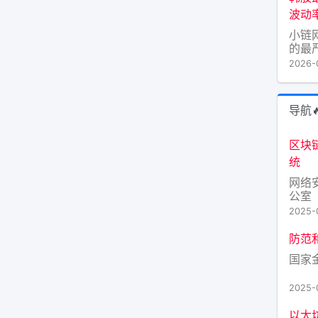
机构管
波动
小链
的最
性抛
2026-
导致
上周
的低
导航
这一
减少
区块
统
网络
公室
2025-
防范
国家
2025-
以太