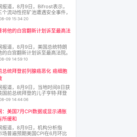
报道，8月9日，Bifrost表示，
三个流动性挖矿池遭遇安全事件，
DOT单币挖矿池、vASTR/ASTR
08-09 15:34:20
ANTA/MANTA。根据披露，攻击
8月8日11:47（UTC），攻击者
普将他的白宫翻新计划诉至最高法
异常的奖励/权重放大机制，转移
共享Keep
网报道，8月9日，美国总统特朗
他的白宫翻新计划诉至最高法院。
美国联邦上诉法院表示，特朗普缺
08-09 14:59:10
造他那座宽敞的白宫舞厅的法律权
前总统拜登前列腺癌恶化 癌细胞
散
网报道，8月9日，当地时间8日获
美国前总统拜登的儿子亨特·拜登
受媒体采访时表示，拜登的前列腺
08-09 14:44:06
续恶化，癌细胞不仅转移扩散至骨
还蔓延至身体其他部位，病痛让拜
网：美国7月CPI数据或显示通胀
受折磨，严重影响了他的生活。
有所缓和
视新闻）
网报道，8月9日，机构分析指
市场普遍预期美国CPI在6月环比