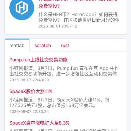
坊兼容的ERC20标准之上（后续可
免费空投？
什么是HER币？HeroNode？如何获得
免费空投？ 在区块链世界日新月异的今
天，新项目层出不穷，而 HER币 与
2026-08-01 23:07:12
HeroNode 正是一对备受关注的“新
星”。它们并非简单的代币和节点，而是
一个致力于构建去中心化AI计算网络的
matlab
scratch
rust
生态体系。下面，我将用通俗的
Pump.fun上线社交交易功能
小链网报道，8月7日，Pump.fun 宣布在其 App 中推
出社交交易功能升级，进一步增强社区互动和交易体
验。此次更新包括：用户可创建代币提醒，向所有关注
2026-08-07 22:43:29
者发送通知；支持零手续费交易；支持使用 USDC 进
行跨链无缝交易。
SpaceX股价大涨11%
小链网报道，8月7日，SpaceX股价大涨11%，报
127.525美元/股，总市值报1.68万亿美元。
2026-08-07 22:33:24
SpaceX盘中涨幅扩大至8.3%