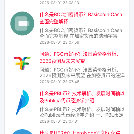
的今天，各种去中心化应用（DApp）和
2026-08-01 23:08:13
加密资产层出不穷。DAR币（代币符
号：DAR，项目名：Darcrus）便是一个
什么是BCC加密货币？Basiscoin Cash
专注于数据存储与账本互操作性的区块
全面完整解释
链项目。它试图解决传统中心
什么是BCC加密货币？Basiscoin Cash
全面完整解释 在加密货币的浩瀚宇宙
中，BCC（Basiscoin Cash）是一个相
2026-08-01 23:07:59
对小众但设计理念极具特色的项目。它
并非比特币现金（Bitcoin Cash，同样
问题：FGC币好不？法国菜价格分析、
简称BCC）——那是另一个更知名的分
2026预测及未来展望
叉币。
问题：FGC币好不？法国菜价格分析、
2026预测及未来展望 在加密货币的汪洋
大海中，FGC币（假设为某个以“法式美
2026-08-01 23:07:46
食”或“法国文化”为概念的项目代币）常
被冠以“小众蓝筹”或“高风险meme币”的
什么是PBL币？技术解析、发展时间轴以
标签。要回答“FGC币好不好”，不能简单
及Publica代币经济学介绍
看K线，而应将其置于“
什么是PBL币？技术解析、发展时间轴以
及Publica代币经济学介绍 一、PBL币定
义与技术解析 PBL币（Publica
2026-08-01 23:07:31
Blockchain Ledger Token）是Publica
项目发行的原生加密资产，运行于以太
什么是HER币？HeroNode？如何获得