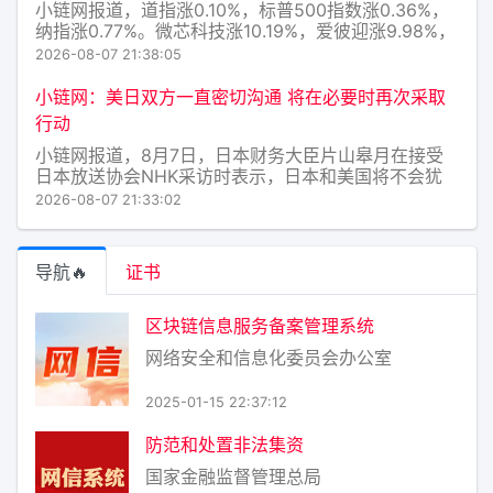
小链网报道，道指涨0.10%，标普500指数涨0.36%，
纳指涨0.77%。微芯科技涨10.19%，爱彼迎涨9.98%，
Coherent Corp涨9.74%，纽曼矿业涨5.81%，雅保化
2026-08-07 21:38:05
工涨5.40%。“七姐妹”方面：特斯拉涨1.12%，英伟达
涨1.05
小链网：美日双方一直密切沟通 将在必要时再次采取
行动
小链网报道，8月7日，日本财务大臣片山皋月在接受
日本放送协会NHK采访时表示，日本和美国将不会犹
豫地再次干预外汇市场。片山皋月表示：“双方一致认
2026-08-07 21:33:02
为，日元受到多年‘日元套利交易’的影响，这更多是投
机活动，而非由实际需求驱动的交易。”她补充称：“双
方均表示随时
导航🔥
证书
区块链信息服务备案管理系统
网络安全和信息化委员会办公室
2025-01-15 22:37:12
防范和处置非法集资
国家金融监督管理总局