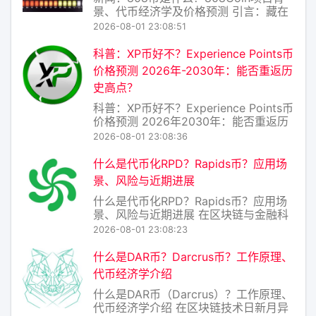
景、代币经济学及价格预测 引言：藏在
“808”里的野心与风险 在加密货币市场
2026-08-01 23:08:51
瞬息万变的今天，一个新名字“808Coin”
（简称808币）近期在部分社群中引发
科普：XP币好不？Experience Points币
讨论。它既没有比特币的“数字黄金”光
价格预测 2026年-2030年：能否重返历
环，也缺乏以太坊的智能
史高点？
科普：XP币好不？Experience Points币
价格预测 2026年2030年：能否重返历
史高点？ 一、XP币是什么？ XP币
2026-08-01 23:08:36
（Experience Points Coin）并非主流
加密货币，而是一个典型的“社区型”或
什么是代币化RPD？Rapids币？应用场
“游戏化”代币，常被用于某些区块
景、风险与近期进展
什么是代币化RPD？Rapids币？应用场
景、风险与近期进展 在区块链与金融科
技的交汇处，“代币化”已成为高频词。而
2026-08-01 23:08:23
RPD（Rapids） 正是这一浪潮中的新兴
项目——它并非简单的“加密货币”，而是
什么是DAR币？Darcrus币？工作原理、
一种代币化的实物资产权益凭证，旨在
代币经济学介绍
将传统流动性较差的资产（
什么是DAR币（Darcrus）？工作原理、
代币经济学介绍 在区块链技术日新月异