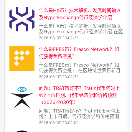
什么是HX币？技术解析、发展时间轴以
及HyperExchange代币经济学介绍
什么是HX币？技术解析、发展时间轴以
及HyperExchange代币经济学介绍 在区
块链世界，跨链互操作性一直是制约生
2026-08-07 23:02:33
态繁荣的核心痛点。HX币（全称
HyperExchange Coin）正是为解决这
什么是FRES币？Fresco Network？如
一难题而诞生的原生代币，它驱动着
何获得免费空投？
HyperExchange
什么是FRES币？Fresco Network？如
何获得免费空投？ 在区块链世界日新月
异的今天，各种新项目层出不穷。其
2026-08-07 23:02:22
中，FRES币 作为 Fresco Network 生
态系统的原生代币，正逐渐引起加密爱
问题：TRAT币好不？Tratin代币何时上
好者的关注。那么，FRES币究竟是什
线?上市日期、代币经济学和价格预测
么？Fresc
（2026-2030年）
问题：TRAT币好不？Tratin代币何时上
线？上市日期、代币经济学和价格预测
（20262030年） 一、TRAT币是什么？
2026-08-07 23:02:09
好不好？ TRAT币是Tratin生态系统的原