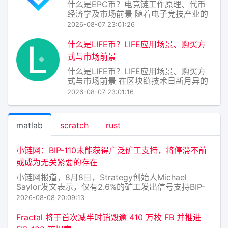
什么是EPC币？电竞链工作原理、代币
经济学及市场前景 随着电子竞技产业的
爆发式增长，传统金融与游戏世界的边
2026-08-07 23:01:26
界正被一种名为“电竞链”（Esports
Chain）的区块链项目打破，其原生代币
什么是LIFE币？LIFE应用场景、购买方
EPC币也随之进入大众视野。EPC币是
式与市场前景
电竞链生态中的核心价值载体，旨
什么是LIFE币？LIFE应用场景、购买方
式与市场前景 在区块链技术日新月异的
今天，各类加密资产层出不穷。LIFE币
2026-08-07 23:01:16
（全称LifeCoin，或随具体项目语境译
为“生命币”）并非单一指代某一种固定币
种，而是通常被用于命名那些聚焦于“生
matlab
scratch
rust
命质量、健康数据、公益慈
小链网：BIP-110未能获得广泛矿工支持，将停滞不前
或成为无关紧要的存在
小链网报道，8月8日，Strategy创始人Michael
Saylor发文表示，仅有2.6%的矿工发出信号支持BIP-
110，其未能获得广泛的支持。在区块961,632处，其
2026-08-08 20:09:13
节点将拒绝非信号区块。随后BIP-110将停滞不前，或
分叉成无关紧要的存在，而比
Fractal 将于首次减半时销毁逾 410 万枚 FB 并推进