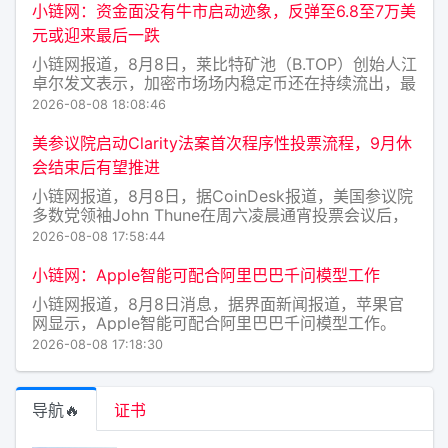
小链网：资金面没有牛市启动迹象，反弹至6.8至7万美
元或迎来最后一跌
小链网报道，8月8日，莱比特矿池（B.TOP）创始人江
卓尔发文表示，加密市场场内稳定币还在持续流出，最
近一个月稳定币的总市值中，USDT从1842亿美元跌至
2026-08-08 18:08:46
1831亿美元，USDC从732.8美元跌至721.5亿美元，
共计减少22.3亿美元。 目前这种资
美参议院启动Clarity法案首次程序性投票流程，9月休
会结束后有望推进
小链网报道，8月8日，据CoinDesk报道，美国参议院
多数党领袖John Thune在周六凌晨通宵投票会议后，
正式提交了Clarity法案的程序性动议，启动了该法案
2026-08-08 17:58:44
在参议院的首次程序性投票流程。这一举动使Clarity
法案有望在9月休会结束后立即进入程序
小链网：Apple智能可配合阿里巴巴千问模型工作
小链网报道，8月8日消息，据界面新闻报道，苹果官
网显示，Apple智能可配合阿里巴巴千问模型工作。
2026-08-08 17:18:30
导航🔥
证书