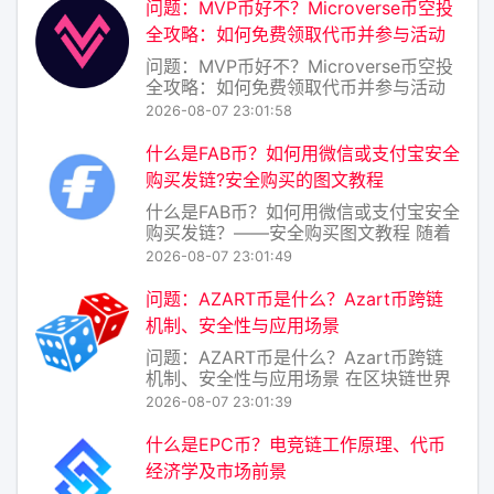
生代币，旨在为去中心化数据存储与AI
问题：MVP币好不？Microverse币空投
推理网络提供激励层。简单来说，Tratin
全攻略：如何免费领取代币并参与活动
的目标是
问题：MVP币好不？Microverse币空投
全攻略：如何免费领取代币并参与活动
在加密货币的世界里，空投（Airdrop）
2026-08-07 23:01:58
一直是吸引用户关注新项目的热门方
式。最近，Microverse项目推出的MVP
什么是FAB币？如何用微信或支付宝安全
币空投活动引起了不少讨论。那么，
购买​发链?安全购买的图文教程
MVP币到底好不好？普
什么是FAB币？如何用微信或支付宝安全
购买发链？——安全购买图文教程 随着
区块链技术的普及，越来越多的人开始
2026-08-07 23:01:49
接触数字货币。除了比特币、以太坊等
主流币种，一些新兴项目也逐渐进入大
问题：AZART币是什么？Azart币跨链
众视野，其中就包括FAB币（即发链的原
机制、安全性与应用场景
生代币）。本文将为你介绍FAB币的基本
问题：AZART币是什么？Azart币跨链
概念
机制、安全性与应用场景 在区块链世界
日新月异的今天，各类代币层出不穷，
2026-08-07 23:01:39
而AZART币（代币符号：AZART）作为
一个较为小众但定位明确的项目，正逐
什么是EPC币？电竞链工作原理、代币
渐引起加密爱好者与数字艺术圈的关
经济学及市场前景
注。要理解AZART，不能只看其价格