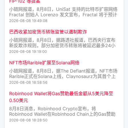
FIP-102 等提案
小链网报道，8月8日，UniSat 支持的比特币扩容网络
Fractal 创始人 Lorenzo 发文宣布，Fractal 将于预计
9 月 9 日左右的首次减半时永久销毁总计 4,101,541 枚
2026-08-08 19:49:08
FB，其中包括 FIP-101 剩余奖励、公开测试未分
巴西收紧加密货币转账监管以遏制欺诈
小链网报道，8月8日，据路透社报道，巴西央行宣布
新反欺诈规则，部分加密货币转账将被延迟最多24小
时，新规将于明年生效，适用于超过1万美元且发送至
2026-08-08 19:19:00
境外虚拟资产公司或自主托管钱包的转账，阈值可按单
笔交易或客户单日总转账计算。巴西央行表示，此举反
NFT市场Rarible扩展至Solana网络
映了虚拟资产（包
小链网报道，8月8日，据The Defiant报道，NFT市场
Rarible正式在Solana上线，Claynosaurz为其首个上
线系列。Rarible目前支持的小链网络包括Solana、
2026-08-08 18:58:56
Ethereum、MegaETH和Base，并设有专用的Solan
Robinhood Wallet将Gas赞助最低金额从5美元降至
0.50美元
8月8日消息，Robinhood Crypto宣布，将
Robinhood Wallet在Robinhood Chain上的Gas赞助
最低金额从5美元降至0.50美元。从现在起官方会为更
2026-08-08 18:28:50
多兑换交易承担Gas费用，活动持续到9月29日。