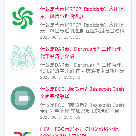
（Experience Points Coin）并非主流
加密货币，而是一个典型的“社区型”或
什么是代币化RPD？Rapids币？应用场
“游戏化”代币，常被用于某些区块
景、风险与近期进展
什么是代币化RPD？Rapids币？应用场
景、风险与近期进展 在区块链与金融科
技的交汇处，“代币化”已成为高频词。而
2026-08-01 23:08:23
RPD（Rapids） 正是这一浪潮中的新兴
项目——它并非简单的“加密货币”，而是
什么是DAR币？Darcrus币？工作原理、
一种代币化的实物资产权益凭证，旨在
代币经济学介绍
将传统流动性较差的资产（
什么是DAR币（Darcrus）？工作原理、
代币经济学介绍 在区块链技术日新月异
的今天，各种去中心化应用（DApp）和
2026-08-01 23:08:13
加密资产层出不穷。DAR币（代币符
号：DAR，项目名：Darcrus）便是一个
什么是BCC加密货币？Basiscoin Cash
专注于数据存储与账本互操作性的区块
全面完整解释
链项目。它试图解决传统中心
什么是BCC加密货币？Basiscoin Cash
全面完整解释 在加密货币的浩瀚宇宙
中，BCC（Basiscoin Cash）是一个相
2026-08-01 23:07:59
对小众但设计理念极具特色的项目。它
并非比特币现金（Bitcoin Cash，同样
问题：FGC币好不？法国菜价格分析、
简称BCC）——那是另一个更知名的分