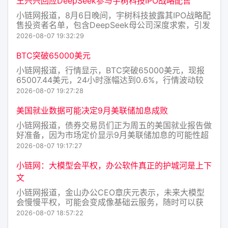
王兴兴回应DeepSeek参与宇树科技IPO战略配售
小链网报道，8月6日晚间，宇树科技披露其IPO战略配
售投资者名单，包含DeepSeek母公司深度求索，引发
外界广泛关注。今日下午，宇树科技董事长、总经理兼
2026-08-07 19:32:29
首席技术官王兴兴在会上首次回应称，深度求索将为宇
树科技提供具有市场竞争力的商业合作方案，包括但不
BTC突破65000美元
限于根
小链网报道，行情显示，BTC突破65000美元，现报
65007.44美元，24小时涨幅达到0.6%，行情波动较
大，请做好风险控制。
2026-08-07 19:27:28
美国就业数据可能决定9月美联储加息成败
小链网报道，债券交易员们正为周五的美国就业报告做
好准备，因为市场定价显示9月美联储加息的可能性超
过50%。 经济学家预计7月份新增约8万个就业岗位。
2026-08-07 19:17:27
一份强劲的报告，尤其是更高的工资压力，可能提振加
息预期并推高国债收益率。 疲软的就业数据可能降低
小链网：大模型会平权，办公软件真正的护城河是上下
这些押注。
文
小链网报道，金山办公CEO章庆元表示，未来大模型
会慢慢平权，可能会变成像基础云服务，随时可以获
得，没有无法替代的壁垒；当大模型趋同，办公软件真
2026-08-07 18:57:22
正的护城河是上下文，谁的上下文最厚、最懂用户，谁