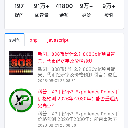
197
91万+
41800
9万+
9万+
提问
阅读量
余额
被赞
被踩
swift
php
javascript
新闻：808币是什么？808Coin项目背
景、代币经济学及价格预测
新闻：808币是什么？808Coin项目背
景、代币经济学及价格预测 引言：藏在
“808”里的野心与风险 在加密货币市场
2026-08-01 23:08:51
瞬息万变的今天，一个新名字“808Coin”
（简称808币）近期在部分社群中引发
科普：XP币好不？Experience Points币
讨论。它既没有比特币的“数字黄金”光
价格预测 2026年-2030年：能否重返历
环，也缺乏以太坊的智能
史高点？
科普：XP币好不？Experience Points币
价格预测 2026年2030年：能否重返历
史高点？ 一、XP币是什么？ XP币
2026-08-01 23:08:36