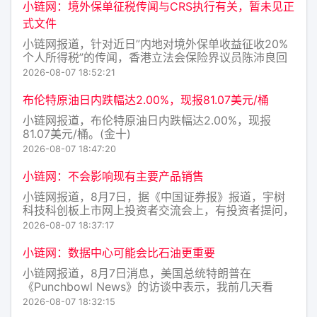
就能在AI时代活下来。这不是技术问题，是积累问题。
小链网：境外保单征税传闻与CRS执行有关，暂未见正
（证券时报）
式文件
小链网报道，针对近日”内地对境外保单收益征收20%
个人所得税”的传闻，香港立法会保险界议员陈沛良回
复表示，有关讨论主要与税务”共同申报准则”（CRS）
2026-08-07 18:52:21
及个人境外收入申报安排有关，截至目前尚未收到有关
部门发布的正式政策文件或执行细节，相关信息均来自
布伦特原油日内跌幅达2.00%，现报81.07美元/桶
新闻报道。
小链网报道，布伦特原油日内跌幅达2.00%，现报
81.07美元/桶。(金十)
2026-08-07 18:47:20
小链网：不会影响现有主要产品销售
小链网报道，8月7日，据《中国证券报》报道，宇树
科技科创板上市网上投资者交流会上，有投资者提问，
美国的机器人销售禁令有什么影响？宇树科技董事会秘
2026-08-07 18:37:17
书傅风华回应，公司目前在售的主要型号产品包括人形
机器人G1、H2、R1以及四足机器人Go2、B2、A2等
小链网：数据中心可能会比石油更重要
均已取得
小链网报道，8月7日消息，美国总统特朗普在
《Punchbowl News》的访谈中表示，我前几天看
到，得州似乎反对建设数据中心。我认为这是一个错
2026-08-07 18:32:15
误。我并不是在表明立场——我只是觉得这是一个错