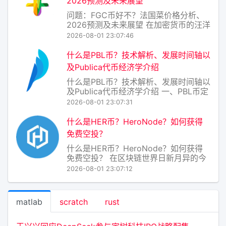
2026预测及未来展望
叉币。
问题：FGC币好不？法国菜价格分析、
2026预测及未来展望 在加密货币的汪洋
大海中，FGC币（假设为某个以“法式美
2026-08-01 23:07:46
食”或“法国文化”为概念的项目代币）常
被冠以“小众蓝筹”或“高风险meme币”的
什么是PBL币？技术解析、发展时间轴以
标签。要回答“FGC币好不好”，不能简单
及Publica代币经济学介绍
看K线，而应将其置于“
什么是PBL币？技术解析、发展时间轴以
及Publica代币经济学介绍 一、PBL币定
义与技术解析 PBL币（Publica
2026-08-01 23:07:31
Blockchain Ledger Token）是Publica
项目发行的原生加密资产，运行于以太
什么是HER币？HeroNode？如何获得
坊兼容的ERC20标准之上（后续可
免费空投？
什么是HER币？HeroNode？如何获得
免费空投？ 在区块链世界日新月异的今
天，新项目层出不穷，而 HER币 与
2026-08-01 23:07:12
HeroNode 正是一对备受关注的“新
星”。它们并非简单的代币和节点，而是
一个致力于构建去中心化AI计算网络的
matlab
scratch
rust
生态体系。下面，我将用通俗的