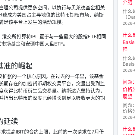
介绍
币”
管理公司提供更多空间，以执行与贝莱德基金相关
资产
什么
已迅速成为美国占主导地位的比特币期权市场，纳斯
流动
（Da
满足该平台上发生的活动规模。
代币
2026-
术日
中心
什么
港交所打算将IBIT置于与一些最大的股指ETF相同
密资
Bas
兴市场基金和安硕中国大盘ETF。
（代
释
名：D
注于
什么
性的
Bas
基准的崛起
决传
释 
2026-
中，B
拟议扩张的一个核心原因。在过去的一年里，该基金
Ca
问题
长期存在的加密货币期权交易平台，突显出受到监
计理
价格
度获得比特币衍生品交易量。纳斯达克坚持认为，
并非比
展望
并指出比特币的深度已经增长到足以吸收更大的期
Cas
那是
问题
币。
价格
展望
2026-
的延续
中，
“法式
什么
寻求提高IBIT的合约上限，此前的一次请求在7月份
念的