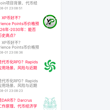
Coin项目背景、代币经
及价格预测 引言：藏在
08-01 23:08:51
8”里的野心与风险 在加
币市场瞬息万变的今
：XP币好不？
个新名字“808Coin”
rience Points币价格预
称808币）近期在部分
026年-2030年：能否
中引发讨论。它既没有
历史高点？
币的“数字黄金”光环，
乏以太坊的智能
：XP币好不？
rience Points币价格预
026年2030年：能否重
08-01 23:08:36
史高点？ 一、XP币是什
XP币（Experience
代币化RPD？Rapids
nts Coin）并非主流加密
应用场景、风险与近期
，而是一个典型的“社区
或“游戏化”代币，常被用
些区块
代币化RPD？Rapids
应用场景、风险与近期
 在区块链与金融科技的
08-01 23:08:23
处，“代币化”已成为高
而RPD（Rapids） 正
DAR币？Darcrus
一浪潮中的新兴项目
工作原理、代币经济学
它并非简单的“加密货