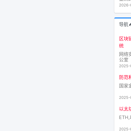
正就
2026-
力的
胁危
路线
导航
价格
美将
区块
统
网络
公室
2025-
防范
国家
2025-
以太
ETH,
2025-