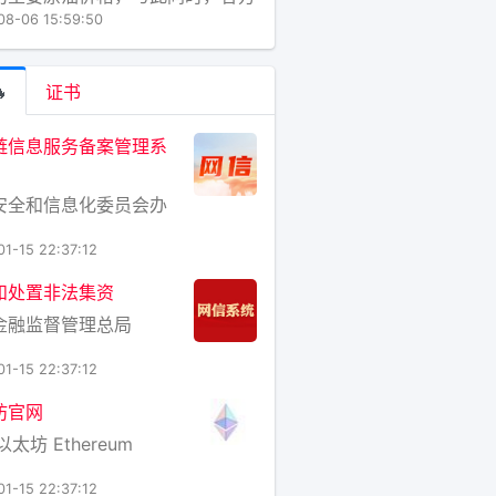
一项旨在缓解霍尔木兹海峡航运压
08-06 15:59:50
协议进行谈判。尽管胡塞武装的威
及了经由红海向东运输原油的替代
，但沙特方面仍下调了价格。一份

证书
表显示，沙特国家石油公司沙特阿
于下个月交付亚
链信息服务备案管理系
安全和信息化委员会办
01-15 22:37:12
和处置非法集资
金融监督管理总局
01-15 22:37:12
坊官网
以太坊 Ethereum
01-15 22:37:12