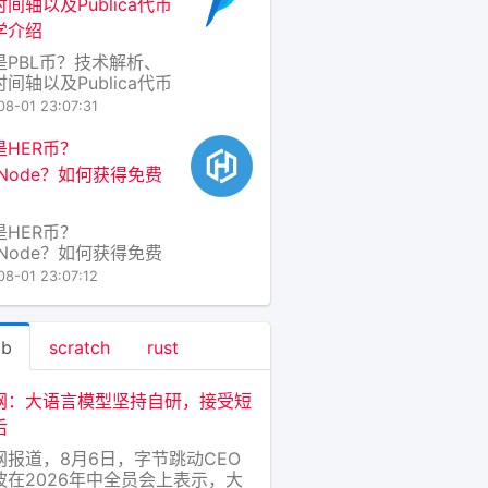
间轴以及Publica代币
”或“高风险meme币”
学介绍
签。要回答“FGC币好不
，不能简单看K线，而应
是PBL币？技术解析、
置于“
间轴以及Publica代币
学介绍 一、PBL币定义
08-01 23:07:31
解析 PBL币（Publica
kchain Ledger
是HER币？
en）是Publica项目发行
oNode？如何获得免费
生加密资产，运行于以
？
兼容的ERC20标准之上
续可
是HER币？
oNode？如何获得免费
？ 在区块链世界日新月
08-01 23:07:12
今天，新项目层出不
 HER币 与
oNode 正是一对备受关
ab
scratch
rust
“新星”。它们并非简单
币和节点，而是一个致
构建去中心化AI计算网
网：大语言模型坚持自研，接受短
生态体系。下面，我将
后
俗的
网报道，8月6日，字节跳动CEO
波在2026年中全员会上表示，大