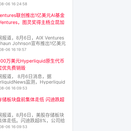
模型被海外领先模型拉开差距，但
08-06 16:24:58
将坚持自研，做好基本功，接受短
后，坚持优化长期。梁汝波称，坚
 Ventures联创推出1亿美元AI基金
研并非因外部压力，而是希望团队
 Ventures，图灵奖得主杨立昆加
满足感、打好技术基础，对长期实
I至关重
报道，8月6日，AIX Ventures
haun Johnson宣布推出1亿美元
能基金224 Ventures，目前管
08-06 16:19:57
产规模约1亿美元，计划向AI原生
投入100万至500万美元，投资方
00万美元Hyperliquid原生代币
盖AI应用、机器人、基础设施及核
过优先费销毁
能领域
网报道， 8月6日消息，据
rliquidNews监测，Hyperliquid
币 HYPE 通过优先费（Priority
08-06 16:09:53
es）机制累计销毁的对应价值已达
 万美元。 优先费是 Hyperliquid
存储板块盘前集体走低 闪迪跌超
的交易排序付费功能，
网报道，8月6日，美股存储板块
集体走低。闪迪跌超8%，公司给
一财季的营收指引区间为103亿至
08-06 16:09:53