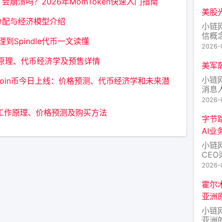
10
崩溃吗？2026年MomToken快速入门指南
跌近
美股
技跌
分配与经济模型介绍
小链
信概念
到Spindle代币一文读懂
超2%，
2026-
Cred
工作原理、代币经济学及预售详情
Max
美军
超1%
小链
feCoin币今日上线：价格预测、代币经济学和未来潜
消息
行军
2026-
系统
ting工作原理、价格预测及购买方法
“爱
字节
此外
AI业
弹系
小链
事指
CE
包、
2026-
AI
得更
霍尔
同步
亚洲
务战
小链
干，
亚洲