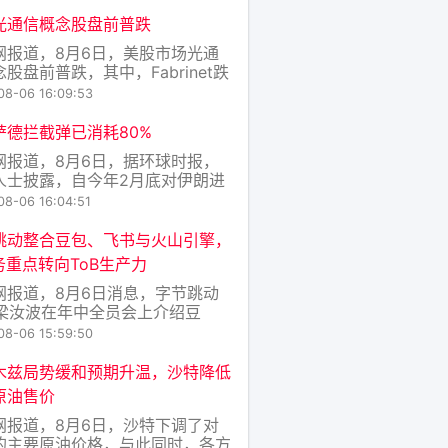
8亿美元，不及市场预期。西部数据
12%，SK海力士跌近6%，美光科
光通信概念股盘前普跌
近3%。
网报道，8月6日，美股市场光通
股盘前普跌，其中，Fabrinet跌
Applied Optoelectronics、
08-06 16:09:53
o Technology、Coherent、
Linear、AXT Inc、迈威尔科技跌
萨德拦截弹已消耗80%
。
网报道，8月6日，据环球时报，
人士披露，自今年2月底对伊朗进
事打击以来，美军关键的导弹防御
08-06 16:04:51
“萨德”的拦截弹已消耗近80%，
国者”系统的拦截弹消耗大约一半。
跳动整合豆包、飞书与火山引擎，
，美军还消耗了大量的陆军战术导
务重点转向ToB生产力
统和精确打击导弹。有美国高级军
网报道，8月6日消息，字节跳动
挥官警告称
O梁汝波在年中全员会上介绍豆
飞书、火山引擎整合背景时表示，
08-06 15:59:50
在生产力上的发展快于预期，ToB变
重要，飞书新增客户中已有超九成
木兹局势缓和预期升温，沙特降低
采购飞书AI产品。梁汝波将字节业
原油售价
略原则总结为“高度优先，粗主
网报道，8月6日，沙特下调了对
优化长期”，
的主要原油价格，与此同时，各方