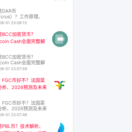
，而是一种代币化的实物
权益凭证，旨在将传统
是DAR币
性较差的资产（
rcrus）？工作原理、
经济学介绍 在区块链技
08-01 23:08:13
新月异的今天，各种去
化应用（DApp）和加
是BCC加密货币？
产层出不穷。DAR币
iscoin Cash全面完整解
币符号：DAR，项目
arcrus）便是一个专
数据存储与账本互操作
是BCC加密货币？
区块链项目。它试图解
iscoin Cash全面完整解
统中心
在加密货币的浩瀚宇宙
08-01 23:07:59
CC（Basiscoin
sh）是一个相对小众但设
：FGC币好不？法国菜
念极具特色的项目。它
分析、2026预测及未来
特币现金（Bitcoin
h，同样简称BCC）——
另一个更知名的分叉
：FGC币好不？法国菜
分析、2026预测及未来
 在加密货币的汪洋大海
08-01 23:07:46
FGC币（假设为某个以
美食”或“法国文化”为概
是PBL币？技术解析、
项目代币）常被冠以“小