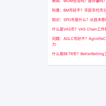
新闻：MOM合法吗？是诈骗吗？会
科普：BM币好不？币民币代币
知识：SPD币是什么？从技术原理
什么是VAS币？VAS Chain
问题：AGLC币好不？Agroli
力
什么是BETR币？BetterBet