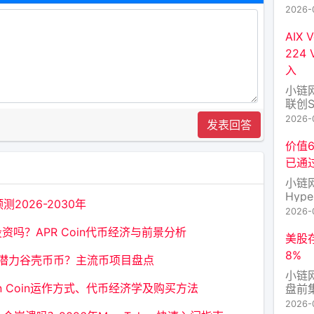
语言
2026-
字节
期落
AIX
持自
224
延迟
入
现AG
小链网
联创S
人工智
2026-
发表回答
理资
团队
价值6
向涵
已通
心智
小链
Hype
测2026-2030年
原生代
2026-
Fe
资吗？APR Coin代币经济与前景分析
600
美股
推出
8%
选潜力谷壳币币？主流币项目盘点
小链
ion Coin运作方式、代币经济学及购买方法
盘前
出下
2026-