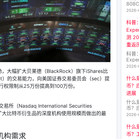
808
济学
2026-
“80
密货
科普
天，一
Expe
（简
测 2
社群
重返
比特
也缺
科普
Expe
测 2
2026-
大幅扩大贝莱德（BlackRock）旗下iShares比
返历
么？ 
什么是
n Trust）的交易能力，向美国证券交易委员会（sec）提
Poi
币？
权限制从25万份提高到100万份。
货币
进展
型”
于某
什么是
daq International Securities
币？
今为扩大比特币衍生品的深度机构使用规模而做出的最
进展
2026-
交汇
频词。
什么是
是这
币？
机构需求
——