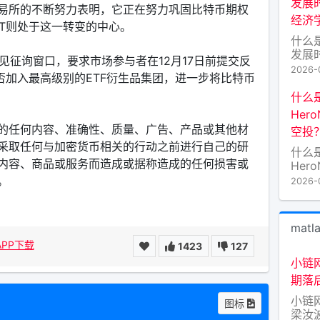
发展时
易所的不断努力表明，它正在努力巩固比特币期权
众蓝筹
经济
的标
IT则处于这一转变的中心。
好”
什么
将其
发展时
意见征询窗口，要求市场参与者在12月17日前提交反
经济
2026-
是否加入最高级别的ETF衍生品集团，进一步将比特币
与技术
Bloc
什么
Tok
Her
的原
的任何内容、准确性、质量、广告、产品或其他材
空投
太坊
采取任何与加密货币相关的行动之前进行自己的研
（后
什么
内容、商品或服务而造成或据称造成的任何损害或
Her
空投
。
2026-
异的
穷，而
Her
matl
注的
APP下载
1423
127
的代
力于
小链
络的
期落
用通
小链
图标
梁汝