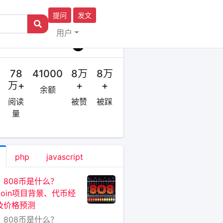
提问
发文
用户
作者
全球资讯
78
41000
8万
8万
万+
+
+
余额
阅读
被赞
被踩
量
php
javascript
：808币是什么？
Coin项目背景、代币经
及价格预测
：808币是什么？