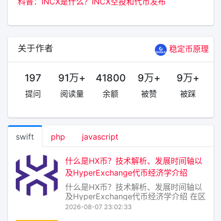
科普：INCX是什么？INCX空投和代币发布
关于作者
稳定币原理
197
91万+
41800
9万+
9万+
提问
阅读量
余额
被赞
被踩
swift
php
javascript
什么是HX币？技术解析、发展时间轴以
及HyperExchange代币经济学介绍
什么是HX币？技术解析、发展时间轴以
及HyperExchange代币经济学介绍 在区
块链世界，跨链互操作性一直是制约生
2026-08-07 23:02:33
态繁荣的核心痛点。HX币（全称