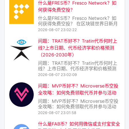
HyperExchange Coin）正是为解决这
什么是FRES币？Fresco Network？如
一难题而诞生的原生代币，它驱动着
何获得免费空投？
HyperExchange
什么是FRES币？Fresco Network？如
何获得免费空投？ 在区块链世界日新月
异的今天，各种新项目层出不穷。其
2026-08-07 23:02:22
中，FRES币 作为 Fresco Network 生
态系统的原生代币，正逐渐引起加密爱
问题：TRAT币好不？Tratin代币何时上
好者的关注。那么，FRES币究竟是什
线?上市日期、代币经济学和价格预测
么？Fresc
（2026-2030年）
问题：TRAT币好不？Tratin代币何时上
线？上市日期、代币经济学和价格预测
（20262030年） 一、TRAT币是什么？
2026-08-07 23:02:09
好不好？ TRAT币是Tratin生态系统的原
生代币，旨在为去中心化数据存储与AI
问题：MVP币好不？Microverse币空投
推理网络提供激励层。简单来说，Tratin
全攻略：如何免费领取代币并参与活动
的目标是
问题：MVP币好不？Microverse币空投
全攻略：如何免费领取代币并参与活动
在加密货币的世界里，空投（Airdrop）
2026-08-07 23:01:58
一直是吸引用户关注新项目的热门方
式。最近，Microverse项目推出的MVP
什么是FAB币？如何用微信或支付宝安全
币空投活动引起了不少讨论。那么，