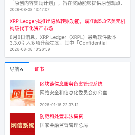
「原创内容奖励计划」，旨在奖励能够提供原创观点、
专业分析、新闻报道、创意内容及评论的创作者。 X
2026-08-08 13:47:07
表示，自即日起将停止接受新的收入分成计划
（Revenue Sharing）申请。现有收入分成用户
XRP Ledger拟推出隐私转账功能，瞄准超5.3亿美元机
构级代币化资产市场
8月8日消息，XRP Ledger（XRPL）最新软件版本
3.3.0引入多项升级提案，其中「Confidential
Transfers（机密转账）」功能旨在为机构用户提供更
2026-08-08 13:26:59
高隐私保护，支持对代币余额和转账金额进行加密，同
时保留账户及代币类型可见性。 该
导航🔥
证书
区块链信息服务备案管理系统
网络安全和信息化委员会办公室
2025-01-15 22:37:12
防范和处置非法集资
国家金融监督管理总局