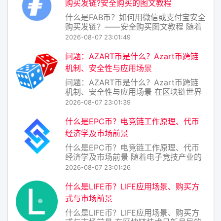
购买​发链?安全购买的图文教程
MVP币到底好不好？普
什么是FAB币？如何用微信或支付宝安全
购买发链？——安全购买图文教程 随着
区块链技术的普及，越来越多的人开始
2026-08-07 23:01:49
接触数字货币。除了比特币、以太坊等
主流币种，一些新兴项目也逐渐进入大
问题：AZART币是什么？Azart币跨链
众视野，其中就包括FAB币（即发链的原
机制、安全性与应用场景
生代币）。本文将为你介绍FAB币的基本
问题：AZART币是什么？Azart币跨链
概念
机制、安全性与应用场景 在区块链世界
日新月异的今天，各类代币层出不穷，
2026-08-07 23:01:39
而AZART币（代币符号：AZART）作为
一个较为小众但定位明确的项目，正逐
什么是EPC币？电竞链工作原理、代币
渐引起加密爱好者与数字艺术圈的关
经济学及市场前景
注。要理解AZART，不能只看其价格
什么是EPC币？电竞链工作原理、代币
经济学及市场前景 随着电子竞技产业的
爆发式增长，传统金融与游戏世界的边
2026-08-07 23:01:26
界正被一种名为“电竞链”（Esports
Chain）的区块链项目打破，其原生代币
什么是LIFE币？LIFE应用场景、购买方
EPC币也随之进入大众视野。EPC币是
式与市场前景
电竞链生态中的核心价值载体，旨
什么是LIFE币？LIFE应用场景、购买方