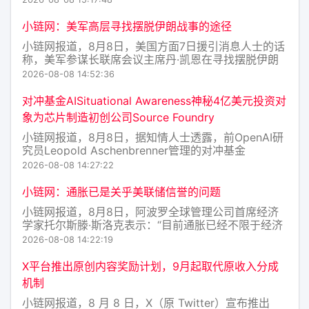
定币。 卡茨指出，当本土稳定币与美元稳定币运行在
相同区块链基础设施上时，用户可以通过去中心化交易
小链网：美军高层寻找摆脱伊朗战事的途径
平台
小链网报道，8月8日，美国方面7日援引消息人士的话
称，美军参谋长联席会议主席丹·凯恩在寻找摆脱伊朗
战事的途径。消息称，三位知情人士透露，过去几周，
2026-08-08 14:52:36
美军参谋长联席会议主席丹·凯恩私下向特朗普的其他
高级顾问明确表示，美国需要找到一条摆脱伊朗战事的
对冲基金AISituational Awareness神秘4亿美元投资对
途径，因为摆在
象为芯片制造初创公司Source Foundry
小链网报道，8月8日，据知情人士透露，前OpenAI研
究员Leopold Aschenbrenner管理的对冲基金
Situational Awareness在濒临倒闭几天后进行的一笔
2026-08-08 14:27:22
神秘4亿美元投资，对象是芯片制造初创公司Source
Foundry。此前
小链网：通胀已是关乎美联储信誉的问题
小链网报道，8月8日，阿波罗全球管理公司首席经济
学家托尔斯滕·斯洛克表示：“目前通胀已经不限于经济
问题，而是关乎美联储的信誉。自2021年以来，通胀
2026-08-08 14:22:19
一直高于目标水平。对于世界头号央行而言，高通胀持
续的时间非常、非常久。”(金十)
X平台推出原创内容奖励计划，9月起取代原收入分成
机制
小链网报道，8 月 8 日，X（原 Twitter）宣布推出