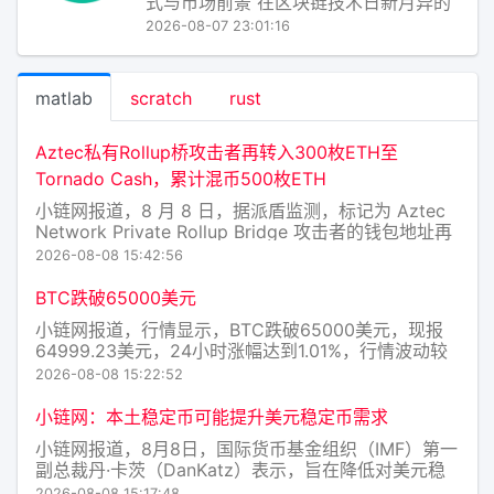
式与市场前景 在区块链技术日新月异的
今天，各类加密资产层出不穷。LIFE币
2026-08-07 23:01:16
（全称LifeCoin，或随具体项目语境译
为“生命币”）并非单一指代某一种固定币
种，而是通常被用于命名那些聚焦于“生
matlab
scratch
rust
命质量、健康数据、公益慈
Aztec私有Rollup桥攻击者再转入300枚ETH至
Tornado Cash，累计混币500枚ETH
小链网报道，8 月 8 日，据派盾监测，标记为 Aztec
Network Private Rollup Bridge 攻击者的钱包地址再
次向 Tornado Cash 存入 300 枚 ETH，价值约 57.2
2026-08-08 15:42:56
万美元。 截至目前，该攻击者已累计向 T
BTC跌破65000美元
小链网报道，行情显示，BTC跌破65000美元，现报
64999.23美元，24小时涨幅达到1.01%，行情波动较
大，请做好风险控制。
2026-08-08 15:22:52
小链网：本土稳定币可能提升美元稳定币需求
小链网报道，8月8日，国际货币基金组织（IMF）第一
副总裁丹·卡茨（DanKatz）表示，旨在降低对美元稳
定币依赖的本土稳定币，可能反而加速用户转向美元稳
2026-08-08 15:17:48