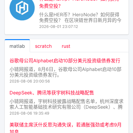
坊兼容的ERC20标准之上（后续可
免费空投？
什么是HER币？HeroNode？如何获得
免费空投？ 在区块链世界日新月异的今
天，新项目层出不穷，而 HER币 与
2026-08-01 23:07:12
HeroNode 正是一对备受关注的“新
星”。它们并非简单的代币和节点，而是
一个致力于构建去中心化AI计算网络的
matlab
scratch
rust
生态体系。下面，我将用通俗的
谷歌母公司Alphabet启动10部分美元投资级债券发行
小链网报道，8月6日，谷歌母公司Alphabet启动10部
分美元投资级债券发行。
2026-08-06 20:00:56
DeepSeek、腾讯等获宇树科技战略配售
小链网报道，宇树科技披露战略配售名单，杭州深度求
索人工智能基础技术研究有限公司（DeepSeek）、腾
讯旗下上海启善投资有限公司作为“与发行人经营业务
2026-08-06 19:35:49
具有战略合作关系或长期合作愿景的大型企业或其下属
企业”入围。这一序列的战略配售投资者还包括中国石
美联储主席沃什反思沟通失误，若通胀强劲或考虑9月
油集团昆仑
加息