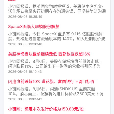
小链网报道，据英国金融时报报道，美联储主席凯文·
沃什承认执掌央行初期存在沟通失误，但坚持简洁沟通
风格。若未来几周通胀数据强劲，美联储主席凯文·沃
2026-08-06 19:35:49
什准备在9月会议上提高利率。美联储主席凯文·沃什提
出缩减6.7万亿美元资产负债表的可能性，但利率仍是
SpaceX面临大规模股份解禁
主要政策工具
小链网报道，今日 SpaceX 至多有 9.115 亿股股份解
禁，规模超过当前流通股本的 140%，加大短期股价波
动风险。尽管营收超出预期，还意外实现人工智能业务
2026-08-06 19:30:48
盈利，但财报公布后该股仍下跌 12%。后续 8 月 12
日以及 20 天后还将迎来多轮解禁，
美股存储板块盘前继续走低 西部数据跌超16%
小链网报道，8月6日，美股存储板块盘前继续走低。
闪迪跌超11%，公司给出下一财季的营收指引区间为
103亿至108亿美元，不及市场预期。西部数据跌超
2026-08-06 19:10:43
16%，SK海力士跌超7%，美光科技跌超5%。
闪迪盘前跌超10% 遭花旗、富国银行下调目标价
小链网报道，8月6日，闪迪(SNDK.US)盘前跌超
10%。消息面上，花旗将闪迪目标价从2500美元下调
至2100美元；而一个半月前的6月25日，花旗将闪迪
2026-08-06 19:05:42
的目标价从2025美元上调至2500美元，理由是NAND
闪存价格前景持续改善，并开启为期90天的短期
小链网：确定本次发行价格为150.80元/股