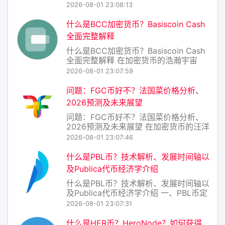
的今天，各种去中心化应用（DApp）和
2026-08-01 23:08:13
加密资产层出不穷。DAR币（代币符
号：DAR，项目名：Darcrus）便是一个
什么是BCC加密货币？Basiscoin Cash
专注于数据存储与账本互操作性的区块
全面完整解释
链项目。它试图解决传统中心
什么是BCC加密货币？Basiscoin Cash
全面完整解释 在加密货币的浩瀚宇宙
中，BCC（Basiscoin Cash）是一个相
2026-08-01 23:07:59
对小众但设计理念极具特色的项目。它
并非比特币现金（Bitcoin Cash，同样
问题：FGC币好不？法国菜价格分析、
简称BCC）——那是另一个更知名的分
2026预测及未来展望
叉币。
问题：FGC币好不？法国菜价格分析、
2026预测及未来展望 在加密货币的汪洋
大海中，FGC币（假设为某个以“法式美
2026-08-01 23:07:46
食”或“法国文化”为概念的项目代币）常
被冠以“小众蓝筹”或“高风险meme币”的
什么是PBL币？技术解析、发展时间轴以
标签。要回答“FGC币好不好”，不能简单
及Publica代币经济学介绍
看K线，而应将其置于“
什么是PBL币？技术解析、发展时间轴以
及Publica代币经济学介绍 一、PBL币定
义与技术解析 PBL币（Publica
2026-08-01 23:07:31
Blockchain Ledger Token）是Publica
项目发行的原生加密资产，运行于以太
什么是HER币？HeroNode？如何获得