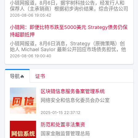
小链网报道，8月6日，据宇树科技公告，经发行人和
保荐人（主承销商）根据初步询价结果，综合评估公司
合理投资价值、同行业上市公司估值水平、所属行业二
2026-08-06 19:05:42
级市场估值水平等方面，充分考虑网下投资者有效申购
倍数、市场情况、募集资金需求及承销风险等因素，协
小链网：即便比特币跌至5000美元 Strategy债务仍保
商确定本次发行价
持超额抵押
小链网报道，8月6日消息，Strategy（原微策略）创
始人 Michael Saylor 最新公开回应市场债务担忧，他
表示即便比特币价格跌至 5000 美元 / 枚，公司针对
2026-08-06 19:00:40
现有债务仍处于超额抵押状态，整体财务状况完全安
全。 Saylor 同时披露，公
导航🔥
证书
区块链信息服务备案管理系统
网络安全和信息化委员会办公室
2025-01-15 22:37:12
防范和处置非法集资
国家金融监督管理总局