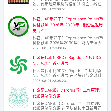
景、代币经济学及价格预测 引言：藏在
“808”里的野心与风险 在加密货币市场
2026-08-01 23:08:51
瞬息万变的今天，一个新名字“808Coin”
（简称808币）近期在部分社群中引发
科普：XP币好不？Experience Points币
讨论。它既没有比特币的“数字黄金”光
价格预测 2026年-2030年：能否重返历
环，也缺乏以太坊的智能
史高点？
科普：XP币好不？Experience Points币
价格预测 2026年2030年：能否重返历
史高点？ 一、XP币是什么？ XP币
2026-08-01 23:08:36
（Experience Points Coin）并非主流
加密货币，而是一个典型的“社区型”或
什么是代币化RPD？Rapids币？应用场
“游戏化”代币，常被用于某些区块
景、风险与近期进展
什么是代币化RPD？Rapids币？应用场
景、风险与近期进展 在区块链与金融科
技的交汇处，“代币化”已成为高频词。而
2026-08-01 23:08:23
RPD（Rapids） 正是这一浪潮中的新兴
项目——它并非简单的“加密货币”，而是
什么是DAR币？Darcrus币？工作原理、
一种代币化的实物资产权益凭证，旨在
代币经济学介绍
将传统流动性较差的资产（
什么是DAR币（Darcrus）？工作原理、
代币经济学介绍 在区块链技术日新月异