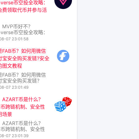
roverse币空投全攻略：
代币，旨在为去中心化
免费领取代币并参与活
存储与AI推理网络提供
。简单来说，Tratin
标是
：MVP币好不？
roverse币空投全攻略：
免费领取代币并参与活
08-07 23:01:58
在加密货币的世界里，空
irdrop）一直是吸引用
是FAB币？如何用微信
注新项目的热门方式。
付宝安全购买​发链?安全
Microverse项目推出
的图文教程
VP币空投活动引起了不
论。那么，MVP币到底
是FAB币？如何用微信
好？普
付宝安全购买发链？
安全购买图文教程 随着
08-07 23:01:49
链技术的普及，越来越
人开始接触数字货币。
：AZART币是什么？
比特币、以太坊等主流
rt币跨链机制、安全性
，一些新兴项目也逐渐
用场景
大众视野，其中就包括
B币（即发链的原生代
：AZART币是什么？
。本文将为你介绍FAB
rt币跨链机制、安全性
基本概念
用场景 在区块链世界日
08-07 23:01:39