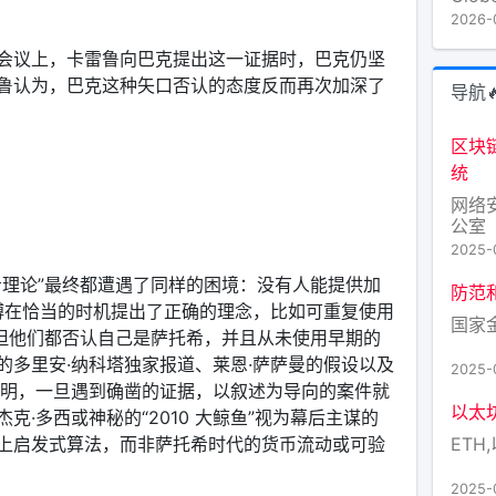
Inc
2026-
Gala
码：G
会议上，卡雷鲁向巴克提出这一证据时，巴克仍坚
Sharp
鲁认为，巴克这种矢口否认的态度反而再次加深了
导航
区块
统
网络
公室
2025-
希理论”最终都遭遇了同样的困境：没有人能提供加
防范
扎博在恰当的时机提出了正确的理念，比如可重复使用
国家
，但他们都否认自己是萨托希，并且从未使用早期的
的多里安·纳科塔独家报道、莱恩·萨萨曼的假设以及
2025-
表明，一旦遇到确凿的证据，以叙述为导向的案件就
以太
·多西或神秘的“2010 大鲸鱼”视为幕后主谋的
ETH,
上启发式算法，而非萨托希时代的货币流动或可验
2025-