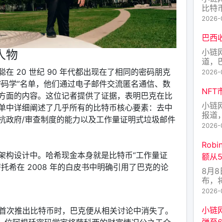
比特币
Lor
2026-
9 
总计 4
巴西
10
小链
人物
道，
加密
在 20 世纪 90 年代都出现在了相同的密码朋克
2026-
新规
密码学”名单，他们通过电子邮件交流匿名通信、数
元且
NFT
方面的内容。这位记者提供了证据，表明巴克在比
管钱
小链网
单中详细阐述了几乎所有的比特币核心要素：去中
户单
报道，
举反
抗政府/审查制度的能力以及工作量证明式垃圾邮件
上线，
2026-
列。R
Sol
Rob
Bas
架构设计中。哈希现金本身就是比特币“工作量证
额从5
托希在 2008 年的白皮书中明确引用了巴克的论
8月8
布，将R
Rob
2026-
额从
方会
小链
科姆首次推出比特币时，巴克便从相关讨论中消失了。
动持
弹至