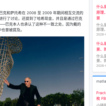
新月
出不
什么
符号
原理
和萨托希在 2008 至 2009 年期间相互交流的
为小
景
进行了讨论，还提到了哈希现金，并且是通过巴克
正逐
字艺
币——巴克本人也承认了这种不一致之处，因为戴的
什么
AZ
原理
书中也曾被提及。
景 
2026-
式增
界的
什么是
链”（
景、
块链
什么是
EP
景、
野。
区块
的核
2026-
天，
穷。L
Lif
matl
境译
指代
通常
Fra
“生
枚 F
慈
小链网