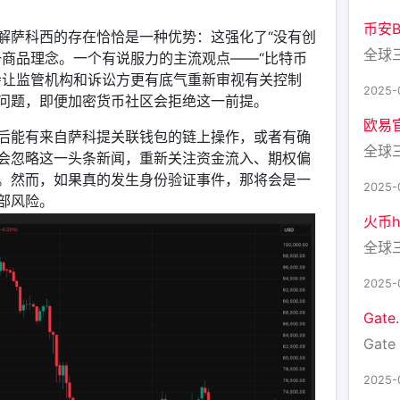
币安Bi
解萨科西的存在恰恰是一种优势：这强化了“没有创
全球
一商品理念。一个有说服力的主流观点——“比特币
会让监管机构和诉讼方更有底气重新审视有关控制
2025-
问题，即便加密货币社区会拒绝这一前提。
欧易
后能有来自萨科提关联钱包的链上操作，或者有确
全球
会忽略这一头条新闻，重新关注资金流入、期权偏
。然而，如果真的发生身份验证事件，那将会是一
2025-
部风险。
火币h
全球
2025-
Gat
Gate 
2025-