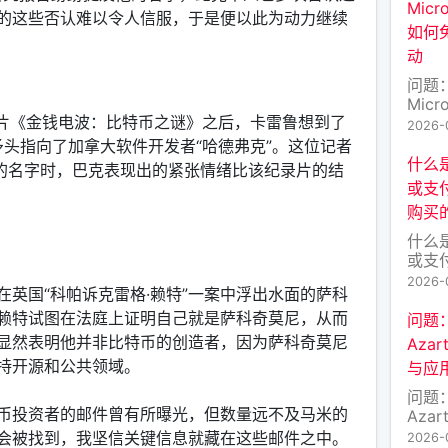
Mic
的这些否认难以令人信服，于是便以此为动力继续
原生
如何
数据
动
激励层
的目
问题
Mic
的纪录片《金钱电波：比特币之谜》之后，卡雷鲁想到了
如何
2026-
动 
将矛头指向了加拿大软件开发者“哈德弗克”。这位记者
投（A
什么
”的名字时，巴克表现出的紧张情绪比该纪录片的结
户关
或支
最近，
购买
的M
少讨
什么
好不
或支
——
2026-
英国“科帕诉克雷格·赖特”一案中浮出水面的萨科
区块
多的
赖特试图在法庭上证明自己就是萨科奇莫尼，从而
问题
除了
显然表明他并非比特币的创造者，因为萨科奇莫尼
Aza
币种
持开源和公共领域。
与应
进入
FA
问题
币）
币投资者的邮件曾有所曝光，但数量远不及马米的
Aza
币的
与应
会被找到，我坚信关键信息就藏在这些邮件之中。
2026-