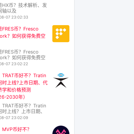
是HX币？技术解析、发
间轴以及
erExchange代币经济学
08-07 23:02:33
 在区块链世界，跨链互
性一直是制约生态繁荣
FRES币？Fresco
心痛点。HX币（全称
work？如何获得免费空
rExchange Coin）正
解决这一难题而诞生的
代币，它驱动着
FRES币？Fresco
rExchange
work？如何获得免费空
 在区块链世界日新月异
08-07 23:02:22
天，各种新项目层出不
中，FRES币 作为
TRAT币好不？Tratin
co Network 生态系统
何时上线?上市日期、代
生代币，正逐渐引起加
济学和价格预测
好者的关注。那么，
26-2030年）
S币究竟是什么？Fresc
TRAT币好不？Tratin
何时上线？上市日期、
经济学和价格预测
08-07 23:02:09
262030年） 一、
AT币是什么？好不好？
：MVP币好不？
T币是Tratin生态系统的