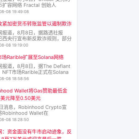
扩容网络 Fractal 创始人
enzo 发文宣布，Fractal 将于预计
08-08 19:49:08
月 9 日左右的首次减半时永久销毁
,101,541 枚 FB，其中包括 FIP-
收紧加密货币转账监管以遏制欺诈
1 剩余奖励、公开测试未分
网报道，8月8日，据路透社报
巴西央行宣布新反欺诈规则，部分
货币转账将被延迟最多24小时，
08-08 19:19:00
将于明年生效，适用于超过1万美
发送至境外虚拟资产公司或自主托
市场Rarible扩展至Solana网络
包的转账，阈值可按单笔交易或客
报道，8月8日，据The Defiant
日总转账计算。巴西央行表示，此
NFT市场Rarible正式在Solana
映了虚拟资产（包
Claynosaurz为其首个上线系
08-08 18:58:56
arible目前支持的小链网络包括
ana、Ethereum、MegaETH和
inhood Wallet将Gas赞助最低金
e，并设有专用的Solan
美元降至0.50美元
日消息，Robinhood Crypto宣
obinhood Wallet在
inhood Chain上的Gas赞助最低金
08-08 18:28:50
5美元降至0.50美元。从现在起官
为更多兑换交易承担Gas费用，活
网：资金面没有牛市启动迹象，反
续到9月29日。
6.8至7万美元或迎来最后一跌