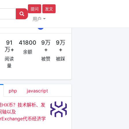
提问
发文
用户
作者
稳定币原理
91
41800
9万
9万
万+
+
+
余额
阅读
被赞
被踩
量
php
javascript
是HX币？技术解析、发
间轴以及
erExchange代币经济学