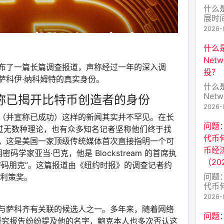
什么
展时
Hyp
2026-
介绍
操作
什么是
的核
Net
Hype
布了一篇长篇调查报道，声称经过一年的深入调
投？
是为
萨科伊·纳科姆特的真实身份。
原生
什么是
Hype
Net
称已揭开比特币创造者的身份
投？
2026-
的今
（并宣称已成功）这样的新闻其实并不罕见。在长
穷。其
问题：
现过无数种理论，也有众多知名记者坚称他们终于找
Fres
代币
，这是美国一家顶级传统媒体首次直接指明一个可
的原
币经
密爱
码学家亚当·巴克，他是 Blockstream 的首席执
（20
FRE
密码朋克”。这篇报道由《纽约时报》的调查记者约
问题：
普利策奖。
代币
代币
2026-
（20
与萨科齐有关联的候选人之一。多年来，随着网络
TR
问题
及研究报告纷纷提及他的名字，鲍克本人也多次否认这
TRA