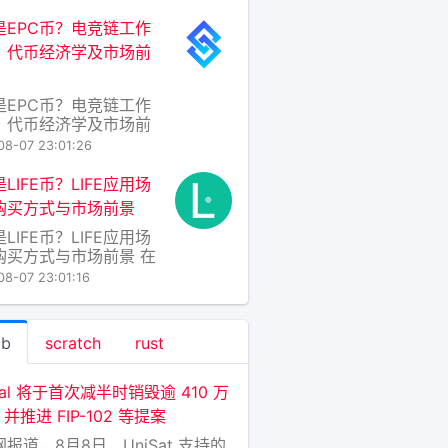
异的今天，各类代币层
穷，而AZART币（代币
是EPC币？电竞链工作
：AZART）作为一个较
、代币经济学及市场前
众但定位明确的项目，
渐引起加密爱好者与数
术圈的关注。要理解
是EPC币？电竞链工作
ART，不能只看其价格
、代币经济学及市场前
随着电子竞技产业的爆发
08-07 23:01:26
长，传统金融与游戏世
边界正被一种名为“电竞
LIFE币？LIFE应用场
Esports Chain）的区
购买方式与市场前景
项目打破，其原生代币
LIFE币？LIFE应用场
C币也随之进入大众视
购买方式与市场前景 在
EPC币是电竞链生态中
链技术日新月异的今
心价值载体，旨
08-07 23:01:16
各类加密资产层出不
IFE币（全称
eCoin，或随具体项目语
ab
scratch
rust
为“生命币”）并非单一
某一种固定币种，而是
被用于命名那些聚焦于
ctal 将于首次减半时销毁逾 410 万
命质量、健康数据、公益
B 并推进 FIP-102 等提案
报道，8月8日，UniSat 支持的