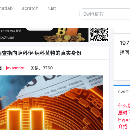
matlab
scratch
rust
关于
197
提问
查指向萨科伊·纳科莫特的真实身份
目：
javascript
阅读：
3760
swift
什么
展时
Hyp
介绍