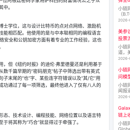
7 日，一位阿根廷密码学家将萨科西的财富情况公之于众
其中。
小链
（B
密市
2026-
一个
博士学位，这与设计比特币的点对点网络、激励机
184
美参议
技能相匹配。他使用的是与中本聪相同的编程语言
从73
投票
网络安全和公钥加密方面有着专业的工作经验，这也
减少2
小链网
。
道，
Th
2026-
式提交
用，但《纽约时报》的迪伦·弗里德曼还是利用基于
启动
小链
从数千篇早期的“密码朋克”帖子中筛选出带有英式
票流程
问模
子末尾的“也”字、某些连字符错误以及“其/它”用
在9
小链
成功通过了每一项筛选，最终他进入了仅有八人的
闻报
配合
2026-
Gala
链上收
形态、技术设计、编程技能、网络位置以及语言特
至于将其称为“巧合”就显得过于牵强了。
小链
Glob