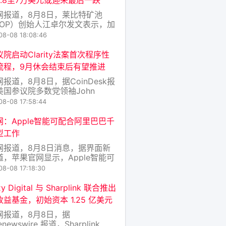
网报道，8月8日，莱比特矿池
.TOP）创始人江卓尔发文表示，加
场场内稳定币还在持续流出，最近
08-08 18:08:46
月稳定币的总市值中，USDT从
2亿美元跌至1831亿美元，USDC
院启动Clarity法案首次程序性
2.8美元跌至721.5亿美元，共计
流程，9月休会结束后有望推进
2.3亿美元。 目前这种资
报道，8月8日，据CoinDesk报
美国参议院多数党领袖John
une在周六凌晨通宵投票会议后，正
08-08 17:58:44
了Clarity法案的程序性动议，
了该法案在参议院的首次程序性投
网：Apple智能可配合阿里巴巴千
。这一举动使Clarity法案有望
型工作
月休会结束后立即进入程序
网报道，8月8日消息，据界面新
道，苹果官网显示，Apple智能可
阿里巴巴千问模型工作。
08-08 17:18:30
xy Digital 与 Sharplink 联合推出
益基金，初始资本 1.25 亿美元
网报道，8月8日，据
enewswire 报道，Sharplink,